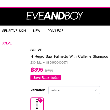
SENSITIVE SKIN
NEW
PRIVILEGE
SOLVE
SOLVE
H Regro Saw Palmetto With Caffeine Shampoo
230 ML • 8859600400671
฿395
฿790
Save
฿395 (50%)
Variation:
white