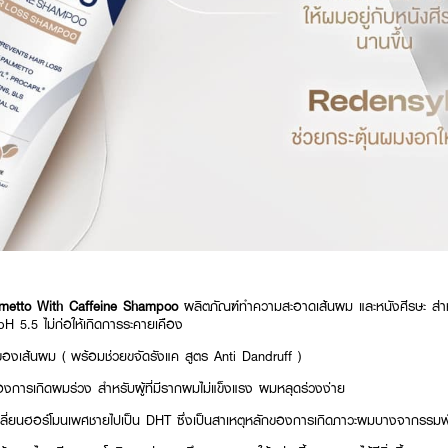
metto With Caffeine Shampoo
ผลิตภัณฑ์ทำความสะอาดเส้นผม และหนังศีรษะ ส่าหร
H 5.5 ไม่ก่อให้เกิดการระคายเคือง
องเส้นผม ( พร้อมช่วยขจัดรังแค สูตร Anti Dandruff )
องการเกิดผมร่วง สำหรับผู้ที่มีรากผมไม่แข็งแรง ผมหลุดร่วงง่าย
่เปลี่ยนฮอร์โมนเพศชายไปเป็น DHT ซึ่งเป็นสาเหตุหลักของการเกิดภาวะผมบางจากรรมพั