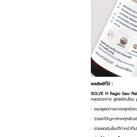
ผลลัพธ์ที่ได้ :
SOLVE H Regro Saw Pal
หลุดร่วงง่าย สูตรอ่อนโยน p
· แชมพูลดการขาดหลุดร่วงข
· ช่วยแก้ปัญหาสาเหตุหลักข
· ช่วยลดเอนไซม์ที่ทำหน้าที