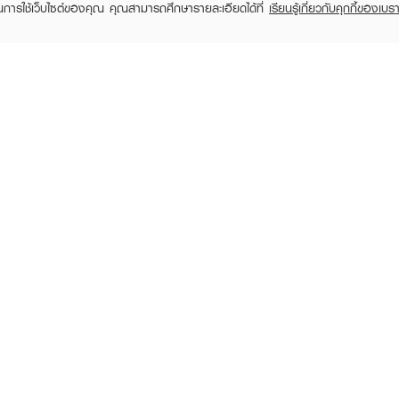
ในการใช้เว็บไซต์ของคุณ คุณสามารถศึกษารายละเอียดได้ที่
เรียนรู้เกี่ยวกับคุกกี้ของเบรา
SOLVE
SOLVE
SKN Plus Pine Bark
H Regro Saw Palmetto
H Regro
With Caffeine Shampoo
With Caf
฿990
฿1,990
(50%)
Gr
฿395
฿790
฿790
(50%)
RECENTLY VIEWED