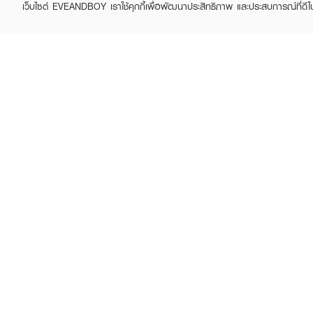
เว็บไซต์ EVEANDBOY เราใช้คุกกี้เพื่อพัฒนาประสิทธิภาพ และประสบการณ์ที่ดี
SOLVE
SOLVE
H Regro Day (30
Ferti-W
Capsules) + H Regro
฿1,190
฿1,750
(32%)
Night (30 Capsules)
฿1,790
฿3,780
(53%)