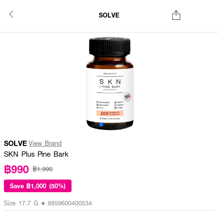
SOLVE
SOLVE
View Brand
SKN Plus Pine Bark
฿990
฿1,990
Save
฿1,000 (50%)
Size 17.7 G • 8859600400534