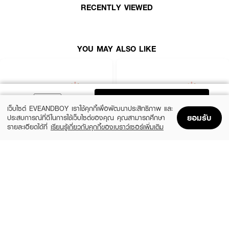
RECENTLY VIEWED
YOU MAY ALSO LIKE
ADD TO BAG
เว็บไซต์ EVEANDBOY เราใช้คุกกี้เพื่อพัฒนาประสิทธิภาพ และ
ยอมรับ
ประสบการณ์ที่ดีในการใช้เว็บไซต์ของคุณ คุณสามารถศึกษา
รายละเอียดได้ที่
เรียนรู้เกี่ยวกับคุกกี้ของเบราว์เซอร์เพิ่มเติม
Home
Home
Promotions
Promotions
Shopping Bag
Shopping Bag
Account
Account
VERENA
BLACK MAGIC
Nutroxsun (10 Sachets)
Dietary Supplement Product Black Magic
GSH CE-II
(58%)
฿188
฿450
(18%)
฿329
฿399
size 150 G
0.68