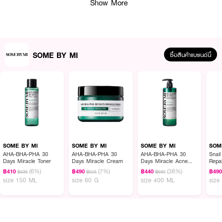
Show More
SOME BY MI
ซื้อสินค้าแบรนด์นี้
SOME BY MI
SOME BY MI
SOME BY MI
SOM
AHA-BHA-PHA 30
AHA-BHA-PHA 30
AHA-BHA-PHA 30
Snail
Days Miracle Toner
Days Miracle Cream
Days Miracle Acne
Repa
ผลลัพธ์ที่ได้ :
Clear Body Cleanser
(6%)
(7%)
(36%)
฿410
฿490
฿440
฿49
฿435
฿525
฿690
size 150 ML
size 60 G
size 400 ML
size
SOME BY MI Real Super Matcha Pore Care Mask
มาสก์หน้าสูตรชาเขียว
ดูแลรูขุมขนและควบคุมความมันส่วนเกิน
· อุดมด้วย สารสกัดจากชาเขียว (Matcha) ที่มีสารแทนนิน ช่วยควบคุมความมัน