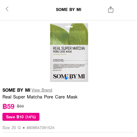
SOME BY MI
SOME BY MI
View Brand
Real Super Matcha Pore Care Mask
฿59
฿69
Save
฿10 (14%)
Size 20 G • 8809647391524