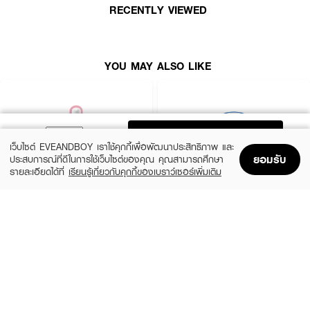
· ดูแลรูขุมขนให้แลดูแข็งแรงและยืดหยุ่นขึ้น
RECENTLY VIEWED
· แผ่นมาสก์เนื้อนุ่ม แนบสนิทกับผิว ให้ความรู้สึกเบาสบาย
· ผ่านการทดสอบการระคายเคือง และได้รับการรับรองวีแกน
YOU MAY ALSO LIKE
· FDA Registration No. : 10-2-6800012607
How To Use :
ADD TO BAG
· หลังล้างหน้า ใช้โทนเนอร์เตรียมผิว
เว็บไซต์ EVEANDBOY เราใช้คุกกี้เพื่อพัฒนาประสิทธิภาพ และ
· วางแผ่นมาสก์ลงบนใบหน้า ทิ้งไว้ 10–20 นาที
ยอมรับ
ประสบการณ์ที่ดีในการใช้เว็บไซต์ของคุณ คุณสามารถศึกษา
รายละเอียดได้ที่
เรียนรู้เกี่ยวกับคุกกี้ของเบราว์เซอร์เพิ่มเติม
· ดึงออก แล้วตบเบา ๆ เพื่อให้เอสเซนส์ซึมเข้าสู่ผิว
Home
Home
Promotions
Promotions
Shopping Bag
Shopping Bag
Account
Account
ROJUKISS
BANOBAGI
5X Intensive Mask
Vita Genic Jelly Mask
(47%)
฿69
฿49
฿92
5 Variations
7 Variations