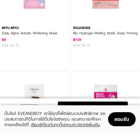
MYU-MYU
ROJUKISS
Daily Alpha Arbutin Whitening Mask
Bio Hydrogel Melting Mask Deep Firming
฿9
฿159
size 22 G
size 34 G
ADD TO BAG
เว็บไซต์ EVEANDBOY เราใช้คุกกี้เพื่อพัฒนาประสิทธิภาพ และ
ยอมรับ
ประสบการณ์ที่ดีในการใช้เว็บไซต์ของคุณ คุณสามารถศึกษา
รายละเอียดได้ที่
เรียนรู้เกี่ยวกับคุกกี้ของเบราว์เซอร์เพิ่มเติม
Home
Home
Promotions
Promotions
Shopping Bag
Shopping Bag
Account
Account
SKIN1004
LEADERS
Madagascar Centella Watergel Sheet
Bright Intense Plus Mask