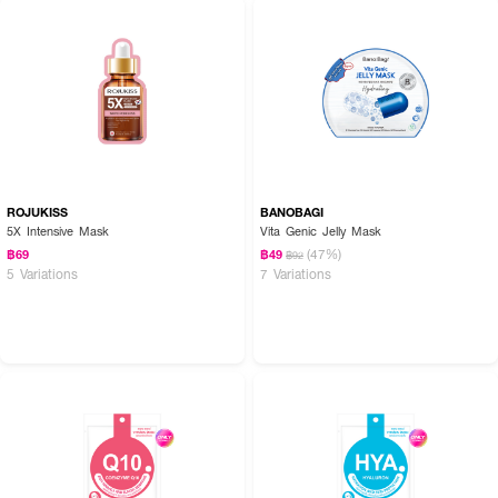
ROJUKISS
BANOBAGI
5X Intensive Mask
Vita Genic Jelly Mask
(47%)
฿69
฿49
฿92
5 Variations
7 Variations