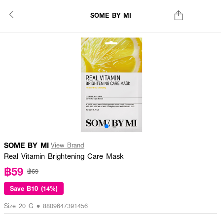
SOME BY MI
SOME BY MI
View Brand
Real Vitamin Brightening Care Mask
฿59
฿69
Save
฿10 (14%)
Size 20 G • 8809647391456