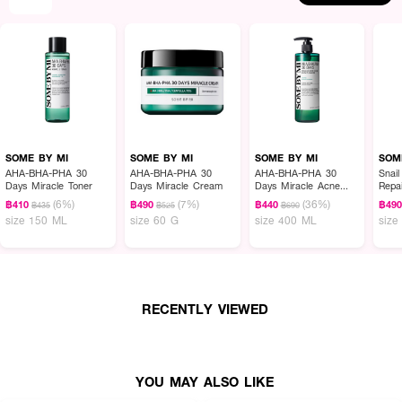
SOME BY MI
SOME BY MI
SOME BY MI
SOM
AHA-BHA-PHA 30
AHA-BHA-PHA 30
AHA-BHA-PHA 30
Snail
Days Miracle Toner
Days Miracle Cream
Days Miracle Acne
Repa
Clear Body Cleanser
(6%)
(7%)
(36%)
฿410
฿490
฿440
฿49
฿435
฿525
฿690
size 150 ML
size 60 G
size 400 ML
size
RECENTLY VIEWED
YOU MAY ALSO LIKE