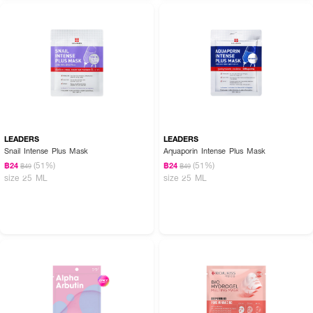
LEADERS
LEADERS
Snail Intense Plus Mask
Aquaporin Intense Plus Mask
(51%)
(51%)
฿24
฿24
฿49
฿49
size 25 ML
size 25 ML