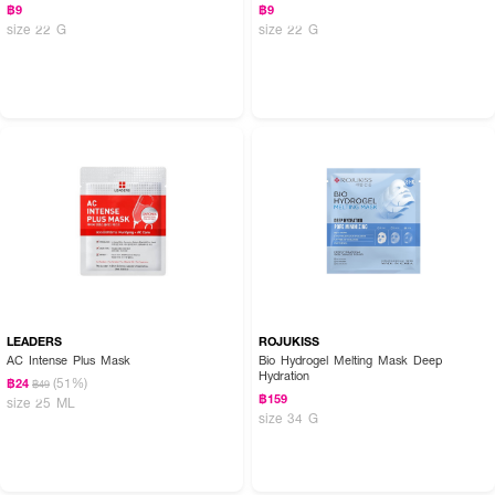
฿9
฿9
size 22 G
size 22 G
LEADERS
ROJUKISS
AC Intense Plus Mask
Bio Hydrogel Melting Mask Deep
Hydration
(51%)
฿24
฿49
฿159
size 25 ML
size 34 G