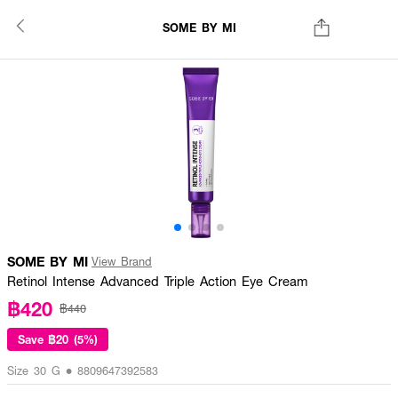
SOME BY MI
SOME BY MI
View Brand
Retinol Intense Advanced Triple Action Eye Cream
฿420
฿440
Save
฿20 (5%)
Size 30 G • 8809647392583