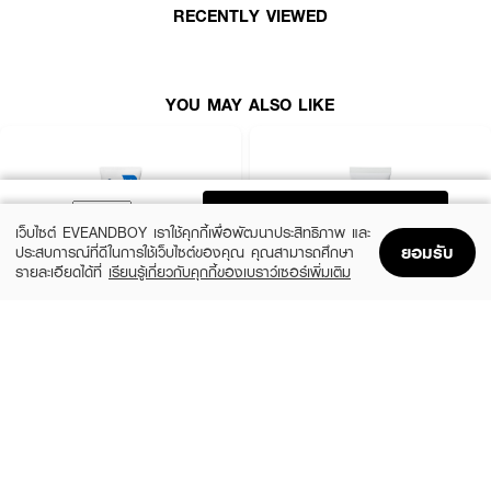
· เนื้อครีมซึมไว ไม่เหนอะหนะ
RECENTLY VIEWED
· อ่อนโยน เหมาะกับผิวบอบบางบริเวณรอบดวงตา
· ใช้ได้ทั้งผู้ที่เริ่มต้นใช้เรตินอล
YOU MAY ALSO LIKE
· FDA Registration No. : 10-2-6800012844
How To Use :
ADD TO BAG
· ใช้เป็นขั้นตอนสุดท้ายของการบำรุงผิวตอนกลางคืน
เว็บไซต์ EVEANDBOY เราใช้คุกกี้เพื่อพัฒนาประสิทธิภาพ และ
ยอมรับ
ประสบการณ์ที่ดีในการใช้เว็บไซต์ของคุณ คุณสามารถศึกษา
· แต้มครีมปริมาณเล็กน้อยบริเวณรอบดวงตา
รายละเอียดได้ที่
เรียนรู้เกี่ยวกับคุกกี้ของเบราว์เซอร์เพิ่มเติม
· สำหรับผิวแพ้ง่าย ควรเริ่มจากการใช้วันเว้นวัน แล้วค่อยเพิ่มความถี่เมื่อผิวปรับ
Home
Home
Promotions
Promotions
Shopping Bag
Shopping Bag
Account
Account
ตัวได้
CERAVE
LA ROCHE POSAY
Oil Control Moisturising Gel-Cream
Cicaplast Baume B5+ SPF 50
฿690
฿890
size 52 ML
size 40 ML