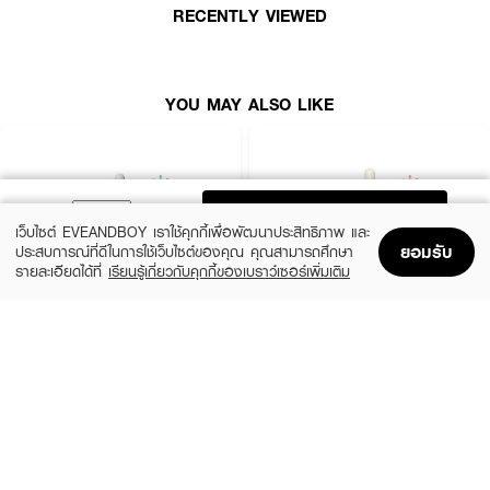
RECENTLY VIEWED
How To Use :
· หลังจากใช้โทนเนอร์ หยดเซรั่มปริมาณพอเหมาะ
YOU MAY ALSO LIKE
· ลูบไล้ให้ทั่วใบหน้า แล้วตบเบา ๆ เพื่อให้ซึมซาบเข้าสู่ผิว
ADD TO BAG
เว็บไซต์ EVEANDBOY เราใช้คุกกี้เพื่อพัฒนาประสิทธิภาพ และ
ยอมรับ
ประสบการณ์ที่ดีในการใช้เว็บไซต์ของคุณ คุณสามารถศึกษา
รายละเอียดได้ที่
เรียนรู้เกี่ยวกับคุกกี้ของเบราว์เซอร์เพิ่มเติม
Home
Home
Promotions
Promotions
Shopping Bag
Shopping Bag
Account
Account
SKIN1004
ESTEE LAUDER
Madagascar Centella Ampoule
Advanced Night Repair Synchronized
Multi-Recovery Complex
(42%)
฿459
฿790
(10%)
฿4,590
฿5,100
2 Variations
size 50 ML