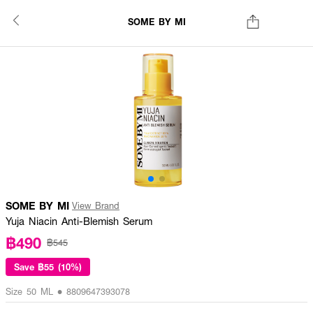
SOME BY MI
SOME BY MI
View Brand
Yuja Niacin Anti-Blemish Serum
฿490
฿545
Save
฿55 (10%)
Size 50 ML • 8809647393078