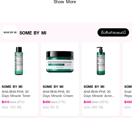
Show More
SOME BY MI
ซื้อสินค้าแบรนด์นี้
ผลลัพธ์ที่ได้ :
SOME BY MI YUJA NIACIN ANTI-BLEMISH SERUM
เซรั่มบำรุงผิวสูตรวี
แกน อุดมด้วยสารสกัดส้มยูจาและไนอะซินาไมด์ 10% ช่วยดูแลรอยดำและจุดด่างดำ
พร้อมเสริมความกระจ่างใสให้ผิวดูเรียบเนียนอย่างเป็นธรรมชาติ เหมาะสำหรับผู้ที่
ต้องการบำรุงผิวอย่างอ่อนโยน
SOME BY MI
SOME BY MI
SOME BY MI
SOM
AHA-BHA-PHA 30
AHA-BHA-PHA 30
AHA-BHA-PHA 30
Snail
· ช่วยให้ผิวกระจ่างใส | ไนอะซินาไมด์ 10% (ช่วยให้สีผิวดูสม่ำเสมอ และลดเลือนรู
Days Miracle Toner
Days Miracle Cream
Days Miracle Acne
Repa
Clear Body Cleanser
ขุมขน)
(6%)
(7%)
(36%)
฿410
฿490
฿440
฿49
฿435
฿525
฿690
size 150 ML
size 60 G
size 400 ML
size
· ดูแลจุดด่างดำ | สารสกัดจากส้มยูจา (83%)
· เพิ่มความกระจ่างใส | อัลฟา-บิสซาโบลอล
· FDA Registration No. : 10-2-6800013274