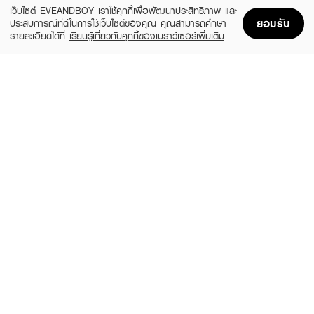
เว็บไซต์ EVEANDBOY เราใช้คุกกี้เพื่อพัฒนาประสิทธิภาพ และ
ยอมรับ
ประสบการณ์ที่ดีในการใช้เว็บไซต์ของคุณ คุณสามารถศึกษา
รายละเอียดได้ที่
เรียนรู้เกี่ยวกับคุกกี้ของเบราว์เซอร์เพิ่มเติม
Home
Home
Promotions
Promotions
Shopping Bag
Shopping Bag
Account
Account
BOBBI BROWN
Extra Lip Tint-Bare Pink
(10%)
฿1,485
฿1,650
10 Variations
มีเฉดสีให้เลือก:
● 01 SUNSET
● 02 PEONY