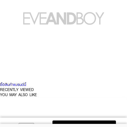
ผลลัพธ์ที่ได้:
บาล์มแต่งสีแบบมัลติยูสที่ให้สีใสชัดและฉ่ำ สามารถใช้เพิ่มสีสันให้ริมฝีปากและแก้มได้
อย่างเป็นธรรมชาติ
● SON&PARK - อาร์ติ สเปรด คัลเลอร์ บาล์ม
● มัลติยูส: ทาได้ทั้งริมฝีปากและแก้ม
● สีใสชัด ฉ่ำวาว
● เติมชีวิตชีวาให้ผิวอย่างเป็นธรรมชาติ
● สีเพิ่มความโดดเด่นได้เรื่อย ๆ เมื่อทาทับหลายชั้น
ซื้อสินค้าแบรนด์นี้
● เนื้อกลืนละลายบนผิว ให้ฟินิชแบบฉ่ำใสคล้ายน้ำ ไม่เหนียวเหนอะ
RECENTLY VIEWED
● เลขที่จดแจ้ง: 10-2-6800043088
YOU MAY ALSO LIKE
ADD TO BAG