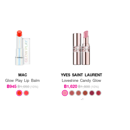
MAC
YVES SAINT LAURENT
Glow Play Lip Balm
Loveshine Candy Glow
฿945
฿1,620
฿1,050
฿1,800
(10%)
(10%)
+1