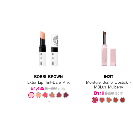
BOBBI BROWN
IN2IT
Extra Lip Tint-Bare Pink
Moisture Bomb Lipstick -
MBL01 Mulberry
฿1,485
฿1,650
(10%)
฿119
฿239
(50%)
+4