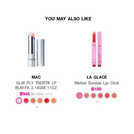
YOU MAY ALSO LIKE
MAC
LA GLACE
GLW PLY TNDRTK LP
Melted Sundae Lip Click
BLM-FA 3.14GM/.11OZ
฿199
฿945
฿1,050
(10%)
+4
+4