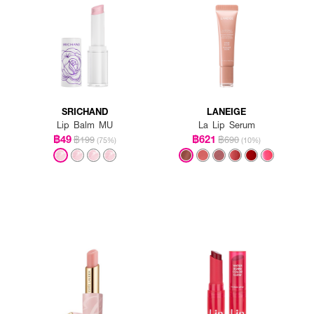
SRICHAND
LANEIGE
Lip Balm MU
La Lip Serum
฿49
฿621
฿199
฿690
(75%)
(10%)