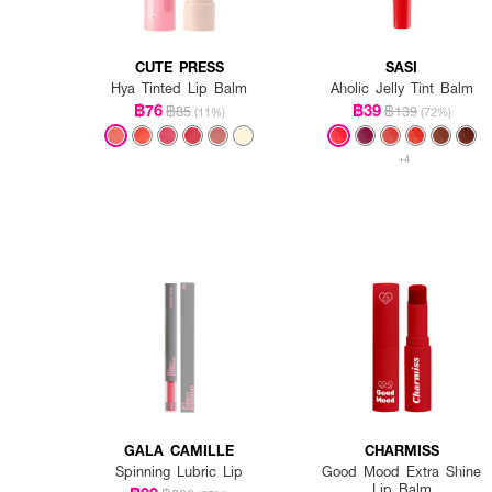
CUTE PRESS
SASI
Hya Tinted Lip Balm
Aholic Jelly Tint Balm
฿76
฿39
฿85
฿139
(11%)
(72%)
+4
GALA CAMILLE
CHARMISS
Spinning Lubric Lip
Good Mood Extra Shine
Lip Balm