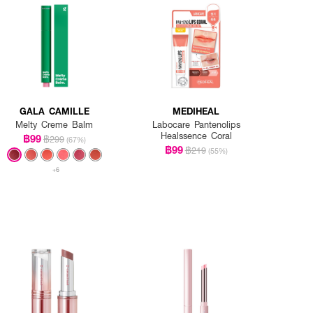
GALA CAMILLE
MEDIHEAL
Melty Creme Balm
Labocare Pantenolips
Healssence Coral
฿99
฿299
(67%)
฿99
฿219
(55%)
+6