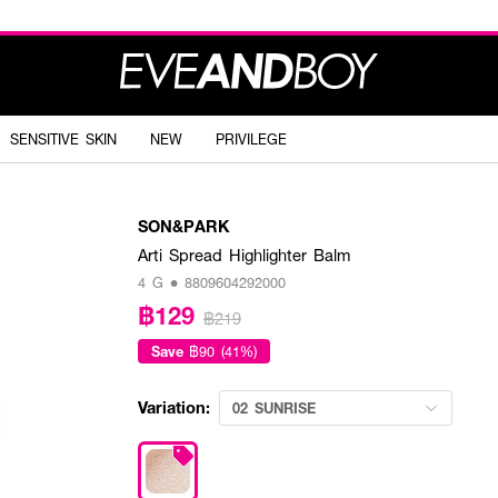
SENSITIVE SKIN
NEW
PRIVILEGE
SON&PARK
Arti Spread Highlighter Balm
4 G • 8809604292000
฿129
฿219
Save
฿90 (41%)
Variation:
02 SUNRISE