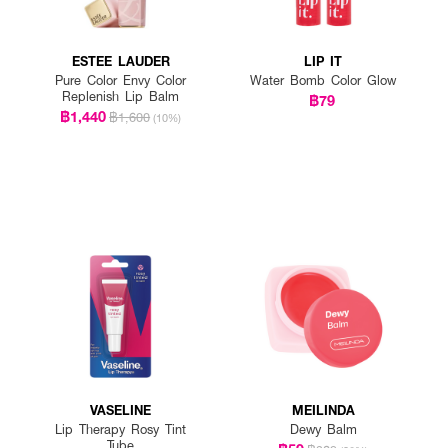
ESTEE LAUDER
LIP IT
Pure Color Envy Color
Water Bomb Color Glow
Replenish Lip Balm
฿79
฿1,440
฿1,600
(10%)
VASELINE
MEILINDA
Lip Therapy Rosy Tint
Dewy Balm
Tube