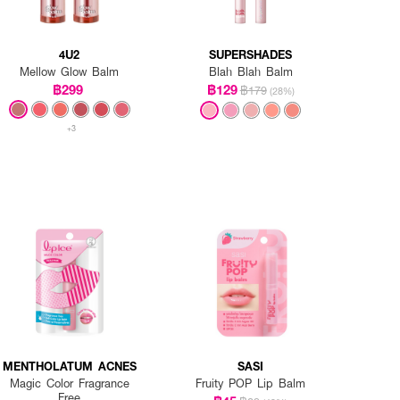
4U2
SUPERSHADES
Mellow Glow Balm
Blah Blah Balm
฿299
฿129
฿179
(28%)
+3
MENTHOLATUM ACNES
SASI
Magic Color Fragrance
Fruity POP Lip Balm
Free