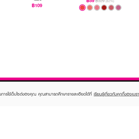
฿59
฿329
(82%)
฿109
ในการใช้เว็บไซต์ของคุณ คุณสามารถศึกษารายละเอียดได้ที่
เรียนรู้เกี่ยวกับคุกกี้ของเบรา
TOMER CARE
EVEANDBOY MEMBER
 Shopping
Member registration