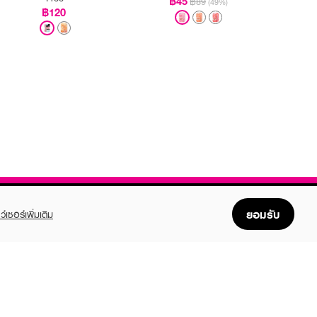
฿45
฿89
(49%)
฿120
ยอมรับ
ว์เซอร์เพิ่มเติม
FOLLOW US