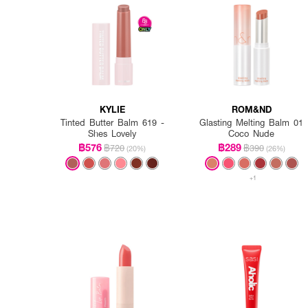
KYLIE
ROM&ND
Tinted Butter Balm 619 -
Glasting Melting Balm 01
Shes Lovely
Coco Nude
฿576
฿289
฿720
฿390
(20%)
(26%)
+1