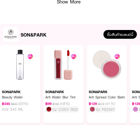
Show More
SON&PARK
ซื้อสินค้าแบรนด์นี้
ผลลัพธ์ที่ได้:
ไฮไลท์บาล์มที่ช่วยเพิ่มความสว่างหลายมิติ ให้ผิวสวยเปล่งประกายอย่างเป็น
ธรรมชาติ
SON&PARK
SON&PARK
SON&PARK
SON
Beauty Water
Arti Water Blur Tint
Arti Spread Color Balm
Arti
(50%)
(48%)
(41%)
฿345
฿99
฿129
฿12
฿690
฿189
฿219
● SON&PARK - อาร์ติ สเปรด ไฮไลท์ บาล์ม
size 340 ML
02 COSY RED
02 PEONY
● ไฮไลท์บาล์ม เพิ่มประกายให้จุดที่ต้องการ
● เนื้อบาล์มนุ่มละมุน แนบสนิท ไม่เป็นคราบ ไม่จับตัว
● ให้ประกายแสงสวยเหมือนมุก