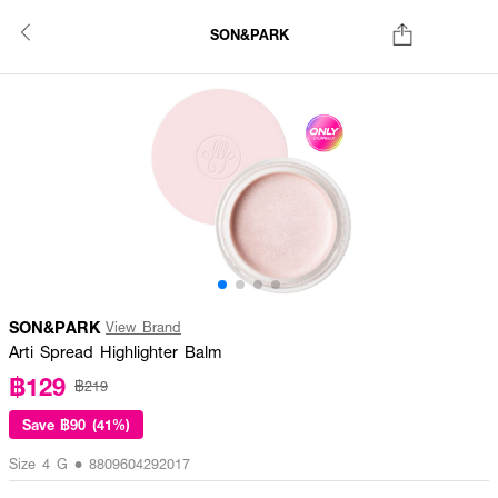
SON&PARK
SON&PARK
View Brand
Arti Spread Highlighter Balm
฿129
฿219
Save
฿90 (41%)
Size 4 G • 8809604292017