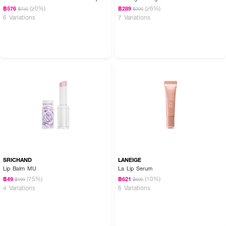
(20%)
(26%)
฿576
฿289
฿720
฿390
6 Variations
7 Variations
SRICHAND
LANEIGE
Lip Balm MU
La Lip Serum
(75%)
(10%)
฿49
฿621
฿199
฿690
4 Variations
6 Variations