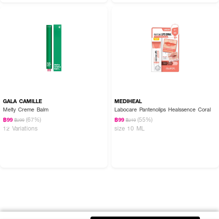
GALA CAMILLE
MEDIHEAL
Melty Creme Balm
Labocare Pantenolips Healssence Coral
(67%)
(55%)
฿99
฿99
฿299
฿219
12 Variations
size 10 ML