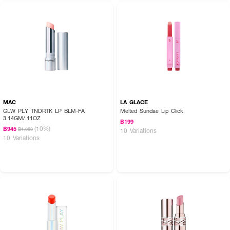
มีเฉดสีให้เลือก:
● 01 CLEAR
● 02 SUNRISE
● 03 MOONRISE
MAC
LA GLACE
GLW PLY TNDRTK LP BLM-FA
Melted Sundae Lip Click
3.14GM/.11OZ
฿199
How To Use:
(10%)
฿945
฿1,050
10 Variations
10 Variations
● แตะแผ่ว ๆ ด้วยปลายนิ้ว บริเวณที่ต้องการเพิ่มความสว่าง เช่น โหนกแก้ม สัน
จมูก หรือหัวตา
✨ ผิวสวยเปล่งประกาย มีมิติ อย่างเป็นธรรมชาติ ✨