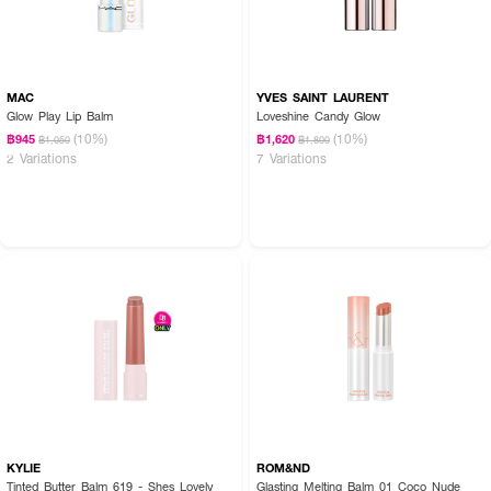
MAC
YVES SAINT LAURENT
Glow Play Lip Balm
Loveshine Candy Glow
(10%)
(10%)
฿945
฿1,620
฿1,050
฿1,800
2 Variations
7 Variations
KYLIE
ROM&ND
Tinted Butter Balm 619 - Shes Lovely
Glasting Melting Balm 01 Coco Nude