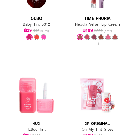
ODBO
TIME PHORIA
Baby Tint 5012
Nebula Velvet Lip Cream
฿39
฿199
฿99
฿599
(61%)
(67%)
+6
4U2
2P ORIGINAL
Tattoo Tint
Oh My Tint Gloss