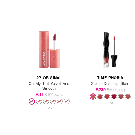
2P ORIGINAL
TIME PHORIA
Oh My Tint Velvet And
Stellar Dust Lip Stain
Smooth
฿239
฿599
(60%)
฿91
฿199
(54%)
+13
+13