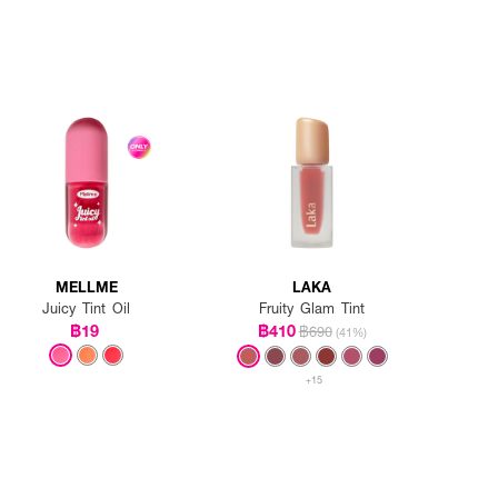
MELLME
LAKA
Juicy Tint Oil
Fruity Glam Tint
฿19
฿410
฿690
(41%)
+15