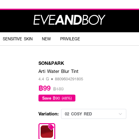
SENSITIVE SKIN
NEW
PRIVILEGE
SON&PARK
Arti Water Blur Tint
4.4 G • 8809604291805
฿99
฿189
Save
฿90 (48%)
Variation:
02 COSY RED