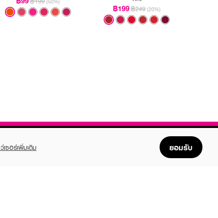
฿99
฿199
(50%)
฿199
฿249
(20%)
ยอมรับ
ว์เซอร์เพิ่มเติม
FOLLOW US