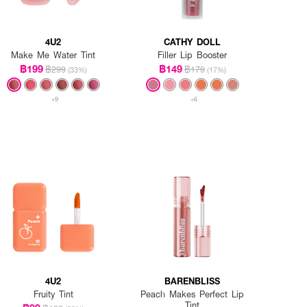
4U2
CATHY DOLL
Make Me Water Tint
Filler Lip Booster
฿199
฿149
฿299
฿179
(33%)
(17%)
+9
+6
4U2
BARENBLISS
Fruity Tint
Peach Makes Perfect Lip
Tint