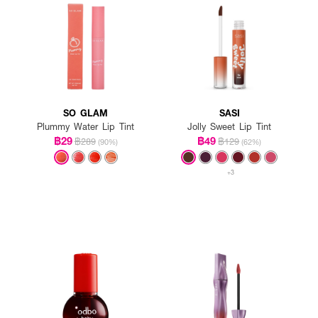
SO GLAM
SASI
Plummy Water Lip Tint
Jolly Sweet Lip Tint
฿29
฿49
฿289
฿129
(90%)
(62%)
+3