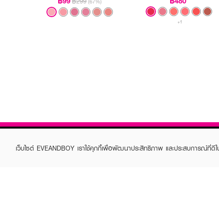
฿99
฿480
฿299
(67%)
+1
เว็บไซต์ EVEANDBOY เราใช้คุกกี้เพื่อพัฒนาประสิทธิภาพ และประสบการณ์ที่ดี
ABOUT EVEANDBOY
CUS
Brand story
Online