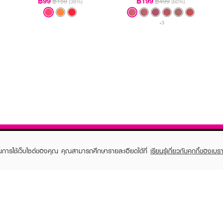
฿99
฿199
฿159
฿499
(38%)
(60%)
+3
ในการใช้เว็บไซต์ของคุณ คุณสามารถศึกษารายละเอียดได้ที่
เรียนรู้เกี่ยวกับคุกกี้ของเบรา
TOMER CARE
EVEANDBOY MEMBER
 Shopping
Member registration