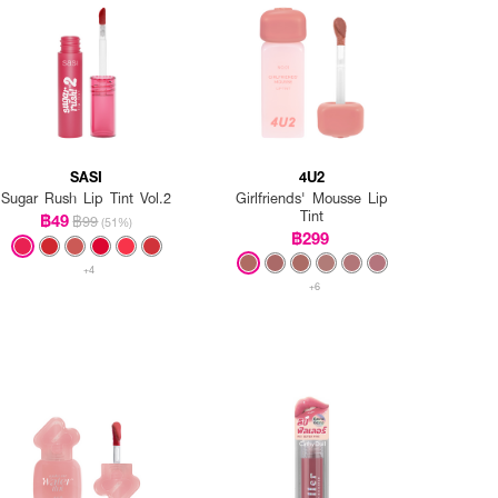
SASI
4U2
Sugar Rush Lip Tint Vol.2
Girlfriends' Mousse Lip
Tint
฿49
฿99
(51%)
฿299
+4
+6