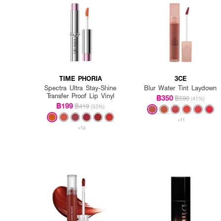
TIME PHORIA
3CE
Spectra Ultra Stay-Shine
Blur Water Tint Laydown
Transfer Proof Lip Vinyl
฿350
฿590
(41%)
฿199
฿419
(53%)
+11
+12