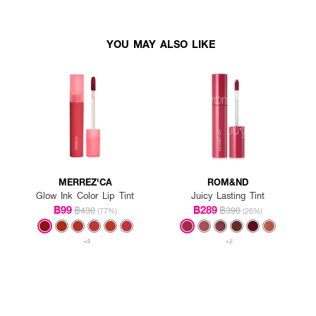
YOU MAY ALSO LIKE
MERREZ'CA
ROM&ND
Glow Ink Color Lip Tint
Juicy Lasting Tint
฿99
฿289
฿430
฿390
(77%)
(26%)
+4
+2