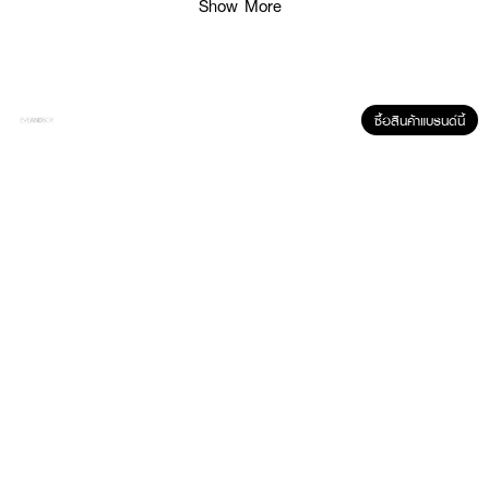
Show More
ซื้อสินค้าแบรนด์นี้
ผลลัพธ์ที่ได้:
ทินท์เนื้อโกลว์ที่ให้ความแวววาวใสอย่างเป็นธรรมชาติ พร้อมบำรุงริมฝีปากให้ชุ่มชื้น
อิ่มเด้ง
● SON&PARK - อาร์ติ วอเตอร์ โกลว์ ทินท์
● เนื้อโกลว์ใส ไม่เหนียวเหนอะหนะ
● ริมฝีปากดูอิ่มเด้ง ชุ่มชื้น
● สีสวยชัดเจน ติดทนนาน