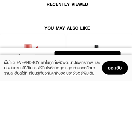
RECENTLY VIEWED
● เนื้อทินท์วอเตอร์โกลว์ ส่องประกายสวยงาม
● มีเอสเซนส์ความชุ่มชื้นเข้มข้น 32%
● เลขที่จดแจ้ง: 10-2-6800044382
YOU MAY ALSO LIKE
● ปริมาณ 4.4g
ADD TO BAG
เว็บไซต์ EVEANDBOY เราใช้คุกกี้เพื่อพัฒนาประสิทธิภาพ และ
ยอมรับ
ประสบการณ์ที่ดีในการใช้เว็บไซต์ของคุณ คุณสามารถศึกษา
รายละเอียดได้ที่
เรียนรู้เกี่ยวกับคุกกี้ของเบราว์เซอร์เพิ่มเติม
Home
Home
Promotions
Promotions
Shopping Bag
Shopping Bag
Account
Account
2P ORIGINAL
TIME PHORIA
Oh My Tint Velvet And Smooth
Stellar Dust Lip Stain
(54%)
(60%)
฿91
฿239
฿199
฿599
19 Variations
19 Variations