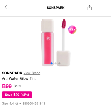
SON&PARK
SON&PARK
View Brand
Arti Water Glow Tint
฿99
฿189
Save
฿90 (48%)
Size 4.4 G • 8809604291843