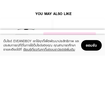
● เอะสึโอเอะสึ ฟลูเลอรีนคอนเซ็นเทรทเซรั่ม
YOU MAY ALSO LIKE
● ช่วยให้ผิวกระจ่างใส ลดความหมองคล้ำ
● กระชับผิว ชะลอและยับยั้งการเกิดริ้วรอย
● ลดจุดด่างดำ ริ้วรอย และรอยสิว
● ขนาด 10 ml.
NOTIFY ME
เว็บไซต์ EVEANDBOY เราใช้คุกกี้เพื่อพัฒนาประสิทธิภาพ และ
ยอมรับ
ประสบการณ์ที่ดีในการใช้เว็บไซต์ของคุณ คุณสามารถศึกษา
รายละเอียดได้ที่
เรียนรู้เกี่ยวกับคุกกี้ของเบราว์เซอร์เพิ่มเติม
How to Use :
Home
Home
Promotions
Promotions
Shopping Bag
Shopping Bag
Account
Account
ผสมเซรั่มประมาณ 1-2 หยดกับ เอะสึ โอ เอะสึ ไฮยาลูรอน เอ็กซ์ 3 คอนเซ็นเทรท
เซรั่ม ลูบไล้ให้ทั่วใบหน้า และลำคอ
CLINIQUE
SKINTIFIC
Moisture Surge Extended Replenishing
5X Ceramide Barrier Moisture Gel
Hydrator
(50%)
฿339
฿679
(10%)
฿1,791
฿1,990
4 Variations
size 50 ML