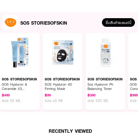
SOS STORIESOFSKIN
ซื้อสินค้าแบรนด์นี้
SOS STORIESOFSKIN
SOS STORIESOFSKIN
SOS STORIESOFSKIN
SOS
SOS Hyaluron &
SOS Hyaluron 4D
Sos Hyaluron Ph
SOS 
Ceramide X3
Firming Mask
Balancing Toner
Conc
Moisturizing Cream
฿490
฿99
฿390
฿99
size 30 ML
size 25 Ml
size 300 ML
size
ผลลัพธ์ที่ได้ :
ฟลูเลอรีนคอนเซ็นเทรทเซรั่ม ช่วยให้ผิวกระจ่างใส ลดความหมองคล้ำ พร้อม
กระชับรูขุมขน ลดริ้วรอย และรอยสิว เนื้อเซรั่มออกส้มทองใส เข้มข้น บางบางไม่
เหนียวเหนอะหนะ
RECENTLY VIEWED
● SOS STORIESOFSKIN SOS Fullerene Concentrate Serum