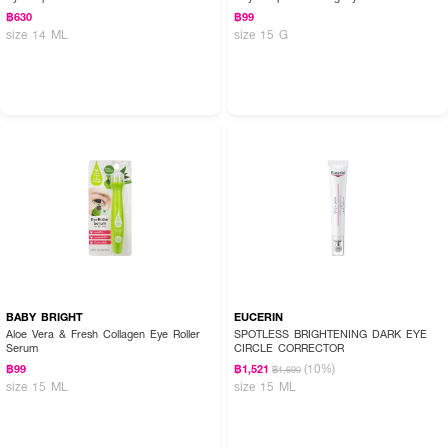
฿630
฿99
size 14 ML
size 15 G
BABY BRIGHT
EUCERIN
Aloe Vera & Fresh Collagen Eye Roller
SPOTLESS BRIGHTENING DARK EYE
Serum
CIRCLE CORRECTOR
(10%)
฿99
฿1,521
฿1,690
size 15 ML
size 15 ML