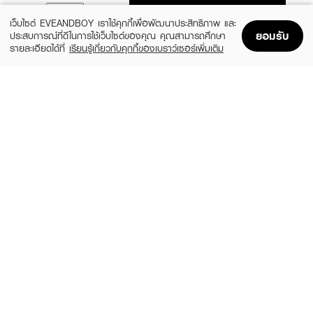
ADD TO BAG
เว็บไซต์ EVEANDBOY เราใช้คุกกี้เพื่อพัฒนาประสิทธิภาพ และ
ยอมรับ
ประสบการณ์ที่ดีในการใช้เว็บไซต์ของคุณ คุณสามารถศึกษา
รายละเอียดได้ที่
เรียนรู้เกี่ยวกับคุกกี้ของเบราว์เซอร์เพิ่มเติม
Home
Home
Promotions
Promotions
Shopping Bag
Shopping Bag
Account
Account
LUNA
L'OREAL
Jelly Eye Care
Revitalift Triple Power Eye Bag Instant
Corrector
(25%)
฿59
฿79
฿699
size 3 G
size 15 ML
KIEHL'S
EUCERIN