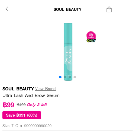
SOUL BEAUTY
SOUL BEAUTY
View Brand
Ultra Lash And Brow Serum
฿99
Only 3 left
฿490
Save
฿391 (80%)
Size 7 G • 9999999990029