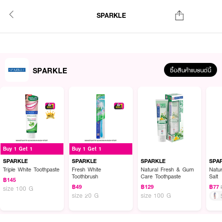
SPARKLE
SPARKLE
ซื้อสินค้าแบรนด์นี้
Buy 1 Get 1
Buy 1 Get 1
SPARKLE
SPARKLE
SPARKLE
SPA
Triple White Toothpaste
Fresh White
Natural Fresh & Gum
Natu
Toothbrush
Care Toothpaste
Salt
฿145
฿49
฿129
฿77
size 100 G
size 20 G
size 100 G