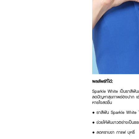
ผลลัพธ์ที่ได้:
Sparkle White เป็นยาสีฟันส
ลดปัญหาสุขภาพช่องปาก เช่น
หายใจสดชื่น
● ยาสีฟัน Sparkle White 
● ช่วยให้ฟันขาวอย่างเป็นธร
● ลดคราบชา กาแฟ บุหรี่