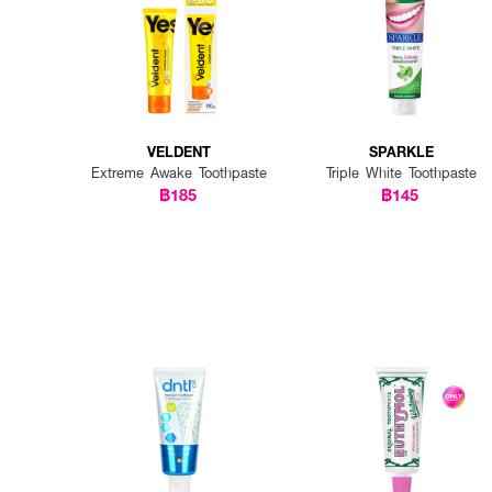
How to Use:
● บีบยาสีฟันในปริมาณพอเ
● แปรงฟันอย่างน้อยวันละ 2
● แนะนำใช้ร่วมกับไหมขัดฟันแล
VELDENT
SPARKLE
Extreme Awake Toothpaste
Triple White Toothpaste
฿185
฿145