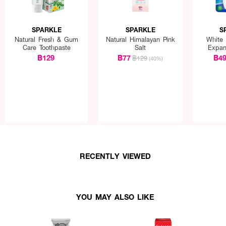
SPARKLE
SPARKLE
S
Natural Fresh & Gum
Natural Himalayan Pink
White 
Care Toothpaste
Salt
Expan
S
฿129
฿77
฿4
฿129
(40%)
RECENTLY VIEWED
YOU MAY ALSO LIKE