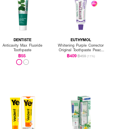
DENTISTE
EUTHYMOL
Anticavity Max Fluoride
Whitening Purple Corrector
Toothpaste
Original Toothpaste Peach
Floral Mint
฿55
฿409
฿459
(11%)