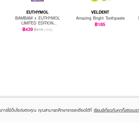
EUTHYMOL
VELDENT
BAMBAM x EUTHYMOL
Amazing Bright Toothpaste
LIMITED EDITION
฿185
Whitening Special Set
฿439
฿519
(15%)
(Toothpaste 106g
+squeezer + BamBam
goods)
ในการใช้เว็บไซต์ของคุณ คุณสามารถศึกษารายละเอียดได้ที่
เรียนรู้เกี่ยวกับคุกกี้ของเบรา