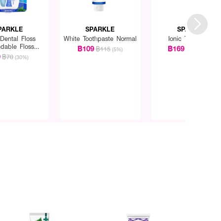
PARKLE
SPARKLE
SPARKLE
Dental Floss
White Toothpaste Normal
Ionic Toothbrush
dable Floss
฿109
฿169
฿115
฿229
(5%)
(26%)
pearmint
9
฿70
(30%)