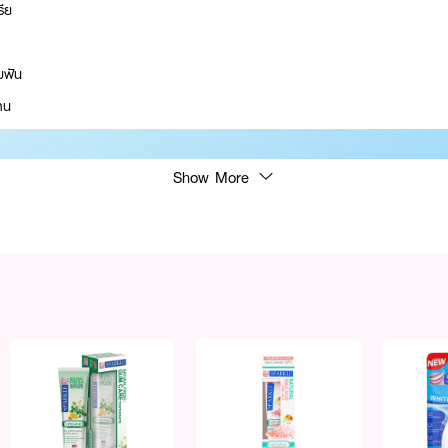
รีย
อบฟัน
าน
Show More