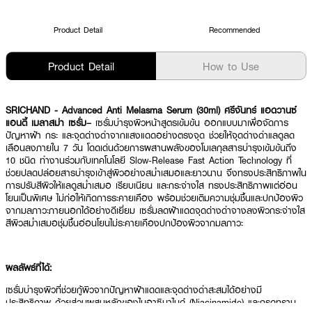
Product Detail
Recommended
Product Detail
How to Use
SRICHAND - Advanced Anti Melasma Serum (30ml) ศรีจันทร์ แอดวานซ์
แอนตี้ เมลาสม่า เซรั่ม–
เซรั่มบำรุงผิวหน้าสูตรเข้มข้น ออกแบบมาเพื่อจัดการ
ปัญหาฝ้า กระ และจุดด่างดำจากแสงแดดอย่างตรงจุด ช่วยให้จุดด่างดำแลดูลด
เลือนลงภายใน 7 วัน โดดเด่นด้วยการผสานพลังของโมเลกุลสารบำรุงเข้มข้นถึง
10 ชนิด ทำงานร่วมกับเทคโนโลยี Slow-Release Fast Action Technology ที่
ช่วยปลดปล่อยสารบำรุงเข้าสู่ผิวอย่างสม่ำเสมอและยาวนาน จึงทรงประสิทธิภาพใน
การปรับสีผิวให้แลดูสม่ำเสมอ เรียบเนียน และกระจ่างใส ทรงประสิทธิภาพแต่อ่อน
โยนเป็นพิเศษ ไม่ก่อให้เกิดการระคายเคือง พร้อมช่วยเติมความชุ่มชื้นและปกป้องผิว
จากมลภาวะภายนอกได้อย่างดีเยี่ยม เซรั่มลดฝ้าแดดจุดด่างดำจางลงผิวกระจ่างใส
สีผิวสม่ำเสมอชุ่มชื้นอ่อนโยนไม่ระคายเคืองปกป้องผิวจากมลภาวะ
ผลลัพธ์ที่ได้:
เซรั่มบำรุงผิวที่ช่วยกู้ผิวจากปัญหาฝ้าแดดและจุดด่างดำสะสมได้อย่างมี
ประสิทธิภาพ ด้วยส่วนผสมหลักของไนอาซินาไมด์ (Niacinamide) และกรดทราน