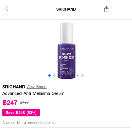
SRICHAND
SRICHAND
View Brand
Advanced Anti Melasma Serum
฿247
฿495
Save
฿248 (50%)
Size 30 ML • 8858696826136