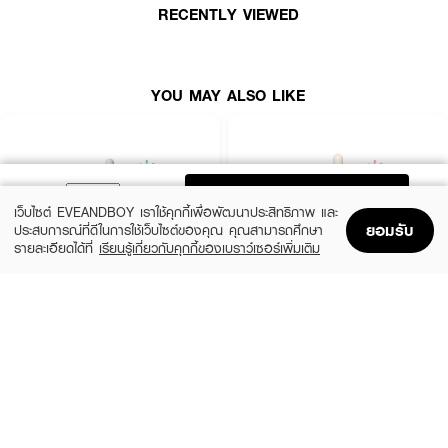
RECENTLY VIEWED
● เนื้อเซรั่มบางเบา ซึมซาบเข้าสู่ผิวได้อย่างรวดเร็ว ไม่ทิ้งความเหนอะหนะ สามารถ
ใช้ร่วมกับสกินแคร์ชิ้นอื่นได้ง่าย
● ปริมาณสุทธิ: 30 มล. / เลขที่ใบรับจดแจ้ง: 20-1-6800001062
YOU MAY ALSO LIKE
How To Use:
● หลังจากทำความสะอาดผิวหน้าและปรับสภาพผิวด้วยโทนเนอร์เรียบร้อยแล้ว ให้
ปั๊มเนื้อเซรั่มในปริมาณที่พอเหมาะ ทาและเกลี่ยให้ทั่วใบหน้าและลำคออย่างเบามือ เป็น
ADD TO BAG
ประจำทุกวันในตอนเช้าและตอนกลางคืน ก่อนลงครีมบำรุงในขั้นตอนต่อไป (แนะนำให้
เว็บไซต์ EVEANDBOY เราใช้คุกกี้เพื่อพัฒนาประสิทธิภาพ และ
ทาครีมกันแดดเป็นประจำในตอนเช้าเพื่อการปกป้องผิวขั้นสุด)
ยอมรับ
ประสบการณ์ที่ดีในการใช้เว็บไซต์ของคุณ คุณสามารถศึกษา
รายละเอียดได้ที่
เรียนรู้เกี่ยวกับคุกกี้ของเบราว์เซอร์เพิ่มเติม
Home
Home
Promotions
Promotions
Shopping Bag
Shopping Bag
Account
Account
Ingredients:
SKIN1004
ESTEE LAUDER
น้ำ (น้ำ), โพรพิลีนไกลคอล, ไนอาซินาไมด์, โคโค-คาปริเลต/คาเปรต, กลีเซอรีน,
Madagascar Centella Ampoule
Advanced Night Repair Synchronized
Multi-Recovery Complex
กรดทรานเอกซามิก, 1,2-เฮกเซนไดออล, พีอีจี-40 น้ำมันละหุ่งไฮโดรเจนเนต, โพร
(42%)
฿459
฿790
เพนไดออล, ฟีนอกซีเอธานอล, โทโคฟีรีลอะซิเตท, กรดซิตริก, แป้งมันสำปะหลัง,
(10%)
฿4,590
฿5,100
2 Variations
แอมโมเนียมอะครีลอยด์ไดเมทิลทอเรต/VP โคพอลิเมอร์, โพลีอะคริเลตครอสโพลีเม
size 50 ML
อร์-6, โซเดียมไฮยาลูโรเนต, ซานแทนกัม, ไตรโซเดียมเอทิลีนไดอะมีนดิสซักซิเนต, บิ
วทิลีนไกลคอล, ไททาเนียมไดออกไซด์, โพลีเมทิลซิลเซสควิออกเซน, โทโคฟีรอล,
ไบโอแซกคาไรด์กัม-1, ไดโซเดียม อีดีทีเอ, น้ำมันถั่วเหลืองกลีซีนโซจา, ไบโอแซกคา