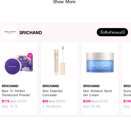
Show More
SRICHAND
ซื้อสินค้าแบรนด์นี้
ผลลัพธ์ที่ได้
SRICHAND Bare To Perfect Translucent Compact Powder
หรือเรียกอีกชื่อ
ว่า
#
แป้งม่วง
gen2
ควบคุมมันนานสูงสุด ผิวเนียนสวย ปกป้องผิวจากมลภาวะ
บางเบา เบลนเข้ากับผิวได้ดี เช็ตรองพื้นให้ติดทนโดยไม่เปลี่ยนแปลงสี และช่วยเบลอรู
SRICHAND
SRICHAND
SRICHAND
SRI
ขุมขนทำให้แต่งหน้าได้ง่าย และติดทนยิ่งขึ้น และยังปกป้องผิวจากมลภาวะภายนอก
Bare To Perfect
Skin Essential
Skin Moisture Burst
Sunl
Translucent Powder
Concealer
Gel Cream
Suns
และฝุ่นขนาดเล็ก เหมาะสำหรับทุกสีผิว
PA++
(44%)
(69%)
(45%)
฿179
฿69
฿249
฿15
฿320
฿220
฿455
● มี Encapsulated Sodium Thyme และ Camellia Seed Oil ทำให้ผิวดู
size 10 G
3 Variations
size 50 ML
size
เปล่งประกาย ไม่แห้งกร้าน
● ใช้ได้กับทุกเฉดสีผิวเพราะเป็นแป้งโปร่งแสง
● ปราศจากสารระคายเคือง