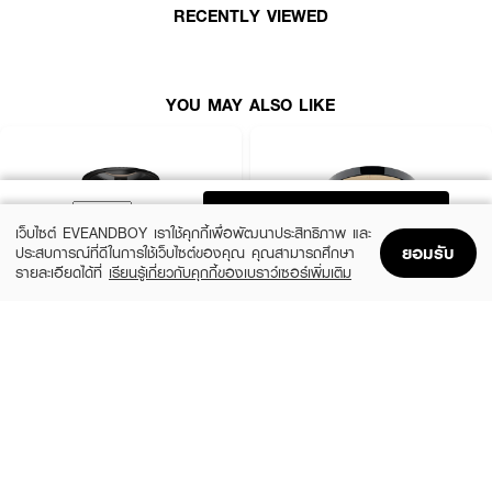
RECENTLY VIEWED
● Oil Free, Fragrance Free, Paraben Free, Alcohol Free
● ไม่มีการทดลองกับสัตว์
● ขนาดสินค้า (กว้างxยาวxสูง) : 8.2 x 3 x 8.2 cm
YOU MAY ALSO LIKE
ADD TO BAG
เว็บไซต์ EVEANDBOY เราใช้คุกกี้เพื่อพัฒนาประสิทธิภาพ และ
ยอมรับ
ประสบการณ์ที่ดีในการใช้เว็บไซต์ของคุณ คุณสามารถศึกษา
รายละเอียดได้ที่
เรียนรู้เกี่ยวกับคุกกี้ของเบราว์เซอร์เพิ่มเติม
Home
Home
Promotions
Promotions
Shopping Bag
Shopping Bag
Account
Account
MAYBELLINE
CHO
New York Fit Me Oil Control 109
Brightening Powder Anti-Aging Alta Light
Texture Vitamin E
(41%)
฿99
฿169
฿790
5 Variations
3 Variations