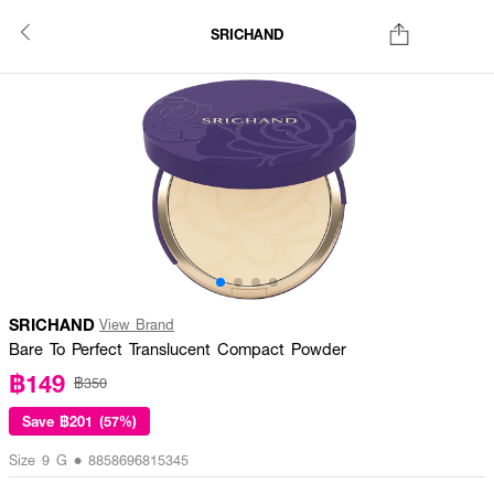
SRICHAND
SRICHAND
View Brand
Bare To Perfect Translucent Compact Powder
฿149
฿350
Save
฿201 (57%)
Size 9 G • 8858696815345