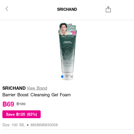
SRICHAND
SRICHAND
View Brand
Barrier Boost Cleansing Gel Foam
฿69
฿189
Save
฿120 (63%)
Size 100 ML • 8858696830058