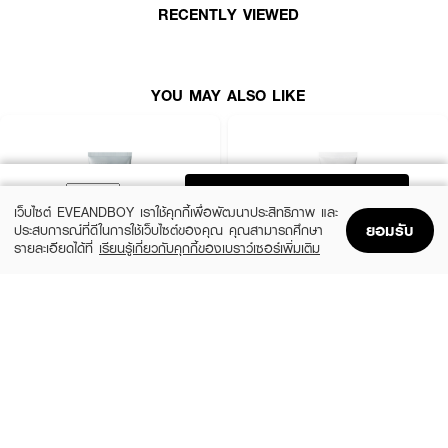
RECENTLY VIEWED
YOU MAY ALSO LIKE
ADD TO BAG
เว็บไซต์ EVEANDBOY เราใช้คุกกี้เพื่อพัฒนาประสิทธิภาพ และ
ยอมรับ
ประสบการณ์ที่ดีในการใช้เว็บไซต์ของคุณ คุณสามารถศึกษา
รายละเอียดได้ที่
เรียนรู้เกี่ยวกับคุกกี้ของเบราว์เซอร์เพิ่มเติม
Home
Home
Promotions
Promotions
Shopping Bag
Shopping Bag
Account
Account
MEDIHEAL
CLEARNOSE
Derma Cream Pack Cleanser Rose
Acne Care Solution Cleanser
PDRN [Pore Firming]
(46%)
฿139
฿259
(45%)
฿549
฿999
size 150 G
size 243 G