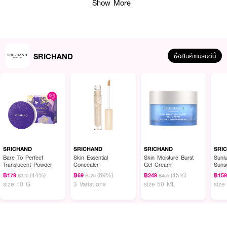
· ศรีจันทร์ แบริเออร์ บูสต์ คลีนซิ่ง เจล โฟม
Show More
· ล้างหน้าได้สะอาดล้ำลึก พร้อมปลอบประโลมผิว
· มีโพรไบโอติกส์ Lactobacillus Ferment เสริมเกราะผิว
· Ectoin และ Cica ช่วยลดการระคายเคืองและความแห้งตึง
SRICHAND
ซื้อสินค้าแบรนด์นี้
· เทคโนโลยี Lacto-encap คงคุณค่าการบำรุงระหว่างล้างหน้า
· สูตรอ่อนโยน เหมาะกับผิวแพ้ง่ายโดยเฉพาะ
· ไม่มีพาราเบน แอลกอฮอล์ มิเนอรัลออยล์ น้ำมัน
· FDA Registration No.: 20-1-6800000465
How to Use:
SRICHAND
SRICHAND
SRICHAND
SRI
Bare To Perfect
Skin Essential
Skin Moisture Burst
Sunl
· ลูบไล้เนื้อเจลลงบนผิวที่เปียกให้เกิดฟอง
Translucent Powder
Concealer
Gel Cream
Suns
PA++
(44%)
(69%)
(45%)
฿179
฿69
฿249
฿15
฿320
฿220
฿455
· นวดเบาๆ ทั่วใบหน้าและลำคอ
size 10 G
3 Variations
size 50 ML
size
· ล้างออกด้วยน้ำสะอาด
· ใช้เป็นประจำเช้า-เย็น เพื่อผิวสะอาด สดชื่นในทุกวัน