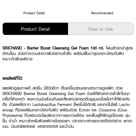
Product Detail
Recommended
Product Detail
How to Use
SRICHAND - Barrier Boost Cleansing Gel Foam 100 ml.
โฟมล้างหน้าสูตร
อ่อนโยน ช่วยทำความสะอาดผิวอย่างล้ำลึก พร้อมฟื้นบำรุงเกราะป้องกันผิว
เหมาะกับผิวแพ้ง่าย
ผลลัพธ์ที่ได้:
เผยผิวดูสุขภาพดี สดชื่น มีชีวิตชีวา ตั้งแต่ขั้นตอนแรกของการดูแลผิว ด้วย
SRICHAND Barrier Boost Cleansing Gel Foam ช่วยให้ผิวสะอาดล้ำลึกในทุก
ครั้งที่ล้างหน้า ลดความมันส่วนเกินและสิ่งสกปรกอุดตันรูขุมขนโดยไม่ทำให้ผิวแห้ง
ตึง ด้วยพลังจาก Lactobacillus Ferment (โพรไบโอติกส์) และเทคโนโลยี Lacto-
encap ที่ช่วยเสริมเกราะป้องกันผิว พร้อมด้วย Ectoin และ Cicazome (Cica-
Phytosome) ที่ปลอบประโลมผิวจากการระคายเคือง และฟื้นฟูให้ผิวดูแข็งแรง ชุ่ม
ชื้น ฉ่ำน้ำ เหมาะสำหรับผิวแพ้ง่ายโดยเฉพาะ ปราศจากสารระคายเคืองอย่าง พารา
เบน, มิเนอรัลออยล์, แอลกอฮอล์ และน้ำมัน