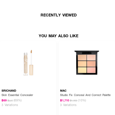
● ฟินิชซอฟต์แมตต์ บางเบา ไม่หนักผิว
● ติดทนยาวนาน 12 ชั่วโมง* ไม่เป็นคราบ
RECENTLY VIEWED
● มาพร้อมแท่งปาดในตัว ใช้งานสะดวก
● อุดมด้วย Aloe Vera, Double Peptide และ Vitamin E
YOU MAY ALSO LIKE
● ปราศจากแอลกอฮอล์, น้ำหอม, พาราเบน, มิเนอรัลออยล์, SLS, MIT
● FDA เลขที่จดแจ้ง: 11-1-6800012745
● ปริมาณ: 4.5ml
Shades Available:
● 105 Pinkish
● 110 Vanilla
SRICHAND
MAC
● 120 Beige
Skin Essential Concealer
Studio Fix Conceal And Correct Palette
(69%)
(10%)
฿69
฿1,710
฿220
฿1,900
● 130 Honey
3 Variations
3 Variations