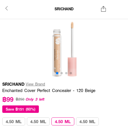
SRICHAND
SRICHAND
View Brand
Enchanted Cover Perfect Concealer - 120 Beige
฿99
Only 3 left
฿250
Save
฿151 (60%)
4.50 ML
4.50 ML
4.50 ML
4.50 ML