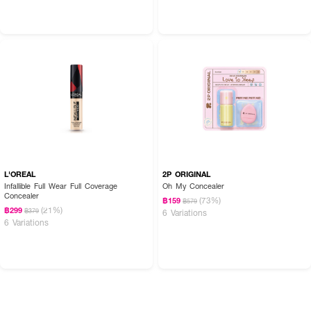
L'OREAL
2P ORIGINAL
Infallible Full Wear Full Coverage
Oh My Concealer
Concealer
(73%)
฿159
฿579
(21%)
฿299
฿379
6 Variations
6 Variations