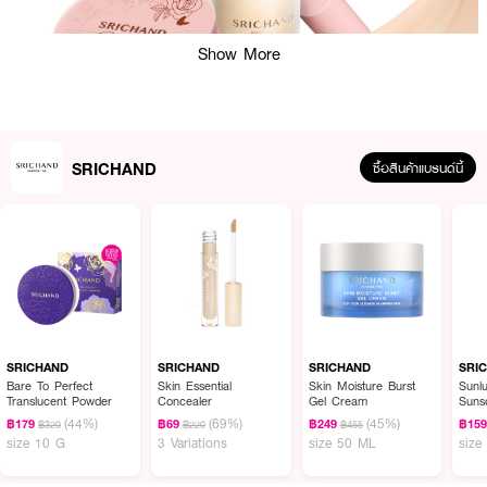
Show More
SRICHAND
ซื้อสินค้าแบรนด์นี้
ผลลัพธ์ที่ได้:
คอนซีลเลอร์เนื้อครีมสัมผัสเบาสบาย ไม่เหนียวเหนอะหนะ ให้การปกปิดระดับปาน
กลางถึงสูง กลบได้ทั้งรอยสิว จุดด่างดำ และความหมองคล้ำใต้ตาแนบเนียนไปกับ
ผิว ติดทนยาวนาน 12 ชั่วโมง* ไม่เป็นคราบ ไม่ตกร่อง ให้ฟินิชซอฟต์แมตต์เรียบ
เนียนเป็นธรรมชาติ พร้อมผสานการบำรุงจาก Aloe Vera, Double Peptide และ
Vitamin E เติมความชุ่มชื้น ปลอบประโลมผิว และลดความแห้งกร้าน
SRICHAND
SRICHAND
SRICHAND
SRI
Bare To Perfect
Skin Essential
Skin Moisture Burst
Sunl
Translucent Powder
Concealer
Gel Cream
Suns
PA++
(44%)
(69%)
(45%)
฿179
฿69
฿249
฿15
฿320
฿220
฿455
● กลบมิด ปิดทุกรอย จุดด่างดำ และรอยสิว
size 10 G
3 Variations
size 50 ML
size
● ปกปิดใต้ตา ลดความหมองคล้ำได้แนบเนียน