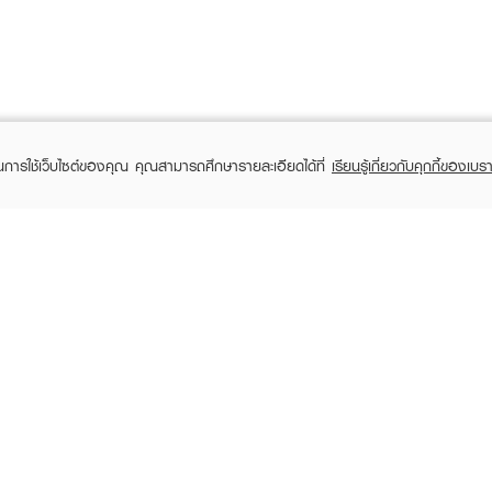
ในการใช้เว็บไซต์ของคุณ คุณสามารถศึกษารายละเอียดได้ที่
เรียนรู้เกี่ยวกับคุกกี้ของเบรา
TOMER CARE
EVEANDBOY MEMBER
 Shopping
Member registration
 store
t us