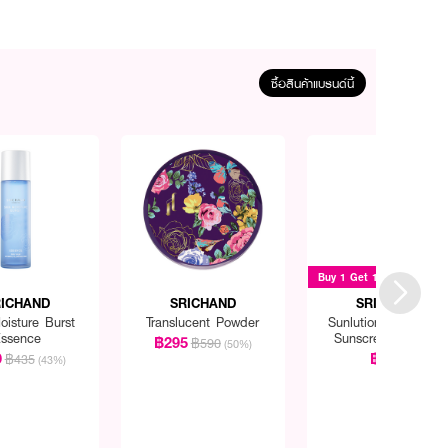
ซื้อสินค้าแบรนด์นี้
Buy 1 Get 1
RICHAND
SRICHAND
SRICHAND
oisture Burst
Translucent Powder
Sunlution Acne Car
ssence
Sunscreen SPF50+
฿295
฿590
(50%)
PA++++
9
฿299
฿435
(43%)