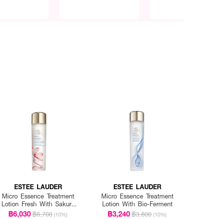
ESTEE LAUDER
ESTEE LAUDER
Micro Essence Treatment
Micro Essence Treatment
Lotion Fresh With Sakura
Lotion With Bio-Ferment
Ferment
฿6,030
฿3,240
฿6,700
฿3,600
(10%)
(10%)