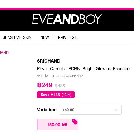
SENSITIVE SKIN
NEW
PRIVILEGE
HAND
SRICHAND
Phyto Camellia PDRN Bright Glowing Essence
150 ML • 8858696835114
฿249
฿435
Save
฿186 (43%)
Variation:
150.00
150.00 ML