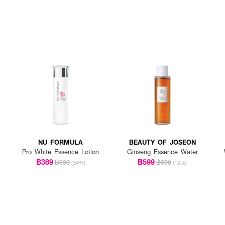
NU FORMULA
BEAUTY OF JOSEON
Pro White Essence Lotion
Ginseng Essence Water
฿389
฿599
฿590
฿690
(34%)
(13%)