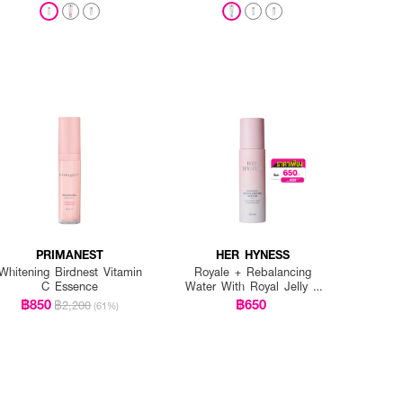
PRIMANEST
HER HYNESS
Whitening Birdnest Vitamin
Royale + Rebalancing
C Essence
Water With Royal Jelly &
Deep Sea Kelp
฿850
฿650
฿2,200
(61%)