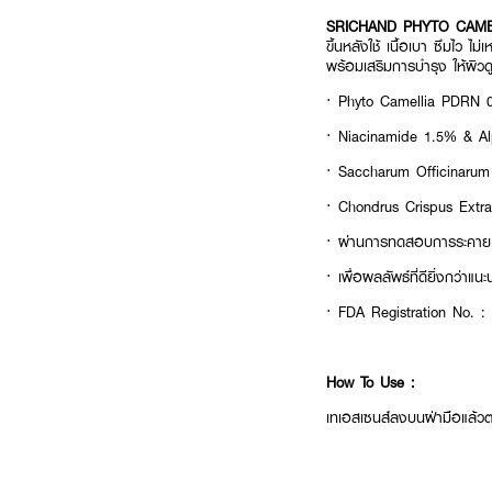
SRICHAND PHYTO CAME
ขึ้นหลังใช้ เนื้อเบา ซึมไ
พร้อมเสริมการบำรุง ให้ผิวด
· Phyto Camellia PDRN 0.5%
· Niacinamide 1.5% & Alpha
· Saccharum Officinarum (S
· Chondrus Crispus Extract
· ผ่านการทดสอบการระคายเค
· เพื่อผลลัพธ์ที่ดียิ่งกว่
· FDA Registration No. 
How To Use :
เทเอสเซนส์ลงบนฝ่ามือแล้วตบเ