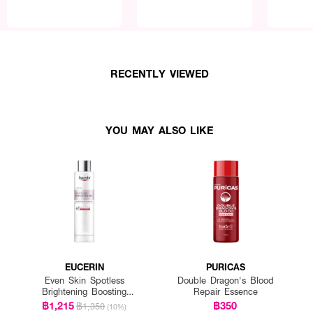
RECENTLY VIEWED
YOU MAY ALSO LIKE
EUCERIN
PURICAS
Even Skin Spotless
Double Dragon's Blood
Brightening Boosting
Repair Essence
Essence
฿1,215
฿350
฿1,350
(10%)