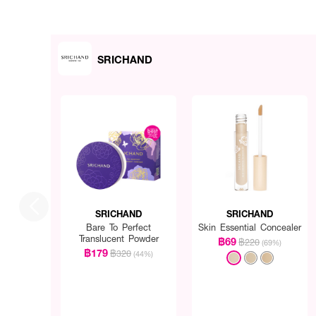
SRICHAND
SRICHAND
SRICHAND
Bare To Perfect
Skin Essential Concealer
Translucent Powder
฿69
฿220
(69%)
฿179
฿320
(44%)