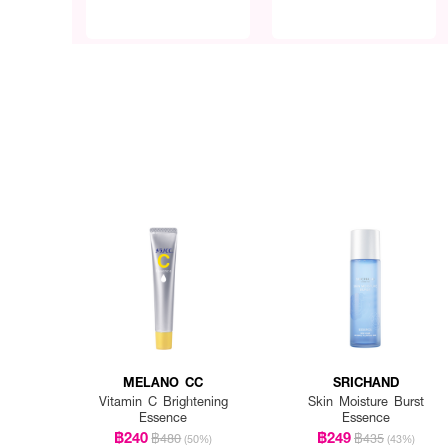
MELANO CC
SRICHAND
Vitamin C Brightening
Skin Moisture Burst
Essence
Essence
฿240
฿249
฿480
฿435
(50%)
(43%)