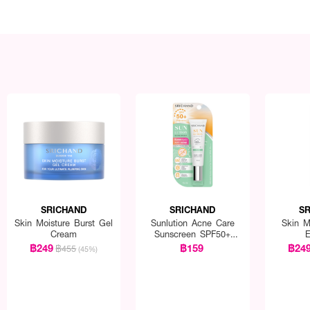
SRICHAND
SRICHAND
S
Skin Moisture Burst Gel
Sunlution Acne Care
Skin M
Cream
Sunscreen SPF50+
E
PA++++
฿249
฿159
฿24
฿455
(45%)