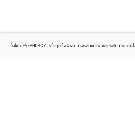
เว็บไซต์ EVEANDBOY เราใช้คุกกี้เพื่อพัฒนาประสิทธิภาพ และประสบการณ์ที่ดี
ABOUT EVEANDBOY
CUS
Brand story
Online
Privacy Policy
Find a
Terms and Conditions
Contac
Sell on EVEANDBOY
Whistleblowing