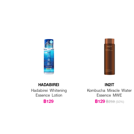
HADABIREI
IN2IT
Hadabirei Whitening
Kombucha Miracle Water
Essence Lotion
Essence MWE
฿129
฿129
฿259
(50%)