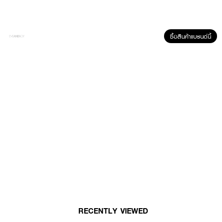
How To Use :
ซื้อสินค้าแบรนด์นี้
เทเอสเซนส์ลงบนฝ่ามือ แล้วตบเบาๆให้ทั่วผิวหน้า
RECENTLY VIEWED