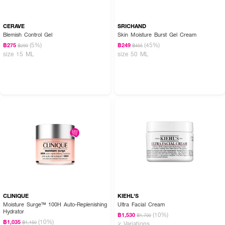
CERAVE
SRICHAND
Blemish Control Gel
Skin Moisture Burst Gel Cream
(5%)
(45%)
฿275
฿249
฿290
฿455
size 15 ML
size 50 ML
CLINIQUE
KIEHL'S
Moisture Surge™ 100H Auto-Replenishing
Ultra Facial Cream
Hydrator
(10%)
฿1,530
฿1,700
(10%)
฿1,035
฿1,150
2 Variations