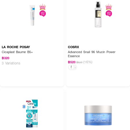
LA ROCHE POSAY
COSRX
Cicaplast Baume B5+
Advanced Snail 96 Mucin Power
Essence
฿320
(16%)
฿520
฿620
3 Variations
-