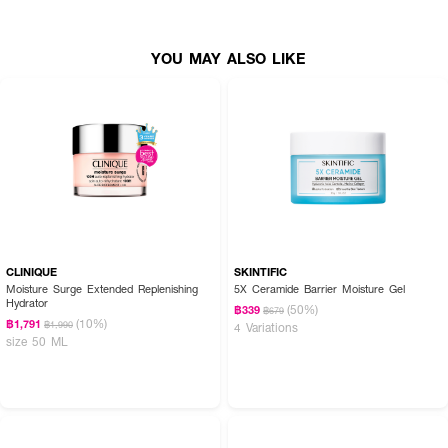
YOU MAY ALSO LIKE
CLINIQUE
SKINTIFIC
Moisture Surge Extended Replenishing
5X Ceramide Barrier Moisture Gel
Hydrator
(50%)
฿339
฿679
(10%)
฿1,791
฿1,990
4 Variations
size 50 ML