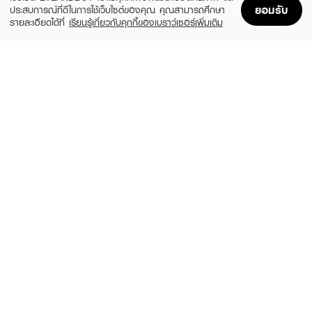
ยอมรับ
ประสบการณ์ที่ดีในการใช้เว็บไซต์ของคุณ คุณสามารถศึกษา
รายละเอียดได้ที่
เรียนรู้เกี่ยวกับคุกกี้ของเบราว์เซอร์เพิ่มเติม
Home
Home
Promotions
Promotions
Shopping Bag
Shopping Bag
Account
Account
CLINIQUE
CLEARNOSE
MS 100H Auto-Rpl Hydrtr
Moist Skin Barrier Moisturizing Gel Facial
(10%)
(49%)
฿495
฿509
฿550
฿999
size 15 ML
size 120 ML
FUJI
SKINTIFIC
Hazel Cream Snow Moisturising Cream
TXA Niacinamide Brightening Moisture
Gel
(20%)
฿288
฿359