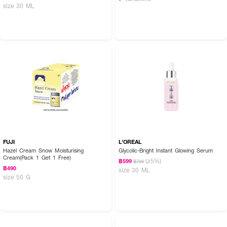
size 30 ML
FUJI
L'OREAL
Hazel Cream Snow Moisturising
Glycolic-Bright Instant Glowing Serum
Cream(Pack 1 Get 1 Free)
(25%)
฿599
฿799
฿490
size 30 ML
size 50 G