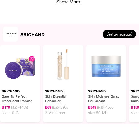
Show More
SRICHAND
ซื้อสินค้าแบรนด์นี้
ผลลัพธ์ที่ได้ :
SRICHAND Sunlution Moisture Burst Watery Sunscreen SPF50+ PA++++
กันแดดล๊อคผิว อิ่มน้ำนาน 8 ชม.* เนื้อบางเบา เกลี่ยง่ายแตกตัวเป็นน้ำ ไม่เหนียว
เหนอะหนะ หน้าฉ่ำฟู ด้วย HYDRO FILM และ HYDRO PUMPER นวัตกรรม
SRICHAND
SRICHAND
SRICHAND
SRI
ลำเลียงน้ำเข้าสู่ผิว และเคลือบผิวด้วยฟิล์มเนื้อบางเบา ปกป้องผิวหน้าทั้งรังสี
Bare To Perfect
Skin Essential
Skin Moisture Burst
Sunl
Translucent Powder
Concealer
Gel Cream
Suns
UVA / UVB, UV Pollution ลดการสูญเสียน้ำให้ผิวหน้าดูฉ่ำวาวสุขภาพดี พร้อม
PA++
(44%)
(69%)
(45%)
สารบำรุง ULTRA PROTECTION X21 เสริมการปกป้องผิวให้สุขภาพดีขั้นสุด
฿179
฿69
฿249
฿15
฿320
฿220
฿455
size 10 G
3 Variations
size 50 ML
size
·
15HYA COMPLEX ล๊อค และมอบความชุ่มชื้นให้ผิวยาวนาน 8 ชม.*
·
ช่วยปรับสมดุล และเสริมเกราะป้องกันผิว ให้ผิวกักเก็บความชุ่มชื้นได้ดียิ่งขึ้น
·
ช่วยฟื้นฟูซ่อมแซม Skin Barrier ให้ผิวชุ่มชื้นและลดการสูญเสียน้ำ