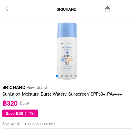
SRICHAND
SRICHAND
View Brand
Sunlution Moisture Burst Watery Sunscreen SPF50+ PA++++
฿320
฿359
Save
฿39 (11%)
Size 40 ML • 8858696837651