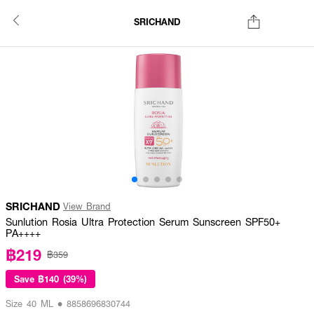
SRICHAND
SRICHAND
View Brand
Sunlution Rosia Ultra Protection Serum Sunscreen SPF50+
PA++++
฿219
฿359
Save
฿140 (39%)
Size 40 ML • 8858696830744