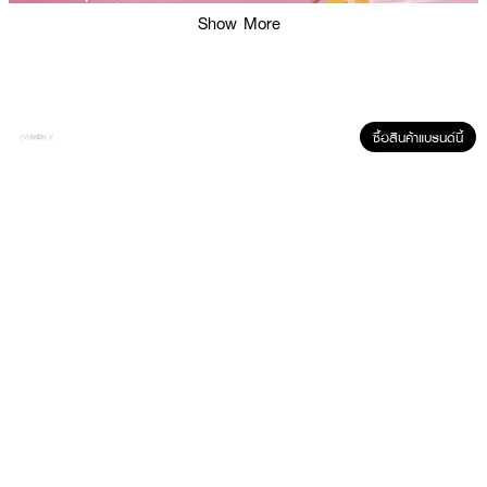
Show More
ซื้อสินค้าแบรนด์นี้
คุณสมบัติสินค้า:
กันแดดเนื้อเซรั่ม SPF50+ PA++++ ปกป้องผิวจากรังสี UVA / UVB / Long
UVA / แสงสีฟ้า / ฝุ่นละออง พร้อมบำรุงผิวด้วยสารสกัดกุหลาบมอญ วิตามิน
และแร่ธาตุหลากชนิด ให้ผิวดูชุ่มชื้น เรียบเนียน ดูกระจ่างใส ไม่เหนอะหนะ ไม่เป็นคราบ
คุมมันยาวนาน* กันน้ำ* ล้างออกง่ายด้วยโฟมล้างหน้า
จุดเด่น:
✅ ปกป้องผิวจากแสงแดดและมลภาวะรอบด้าน
✅ บำรุงด้วย Vitamin C, B5, B6, B12 และ Rosia Transferosome