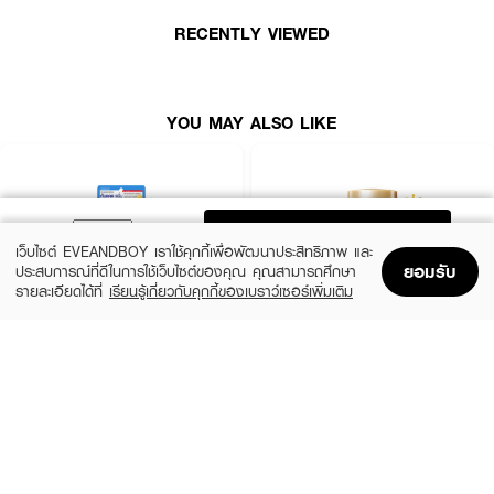
✅ เทคโนโลยี Veil Tech ฟิล์มบางเบา สบายผิว
RECENTLY VIEWED
✅ ช่วยให้ผิวชุ่มชื้น ไม่แห้งตึง
✅ ปราศจากพาราเบน มิเนอรัลออยล์ สีสังเคราะห์ และแอลกอฮอล์
YOU MAY ALSO LIKE
เหมาะสำหรับ:
ทุกสภาพผิว โดยเฉพาะผู้ที่ต้องการกันแดดที่บำรุงผิวควบคู่กัน
ADD TO BAG
เลขจดแจ้ง:
20-1-6800005224
เว็บไซต์ EVEANDBOY เราใช้คุกกี้เพื่อพัฒนาประสิทธิภาพ และ
ยอมรับ
ประสบการณ์ที่ดีในการใช้เว็บไซต์ของคุณ คุณสามารถศึกษา
ปริมาณสุทธิ:
40 มล.
รายละเอียดได้ที่
เรียนรู้เกี่ยวกับคุกกี้ของเบราว์เซอร์เพิ่มเติม
Home
Home
Promotions
Promotions
Shopping Bag
Shopping Bag
Account
Account
วิธีใช้:
ทาผลิตภัณฑ์ก่อนออกแดด 15–30 นาที และควรทาซ้ำทุก 1–2 ชั่วโมง เพื่อการ
CLEARNOSE
ANESSA
ปกป้องผิวอย่างต่อเนื่อง
UV Sun Serum SPF50+ PA++++
Perfect UV Sunscreen Skincare Milk NA
SPF50+ PA++++
(50%)
฿499
฿990
(23%)
฿329
฿425
size 80 ML
size 20 ML