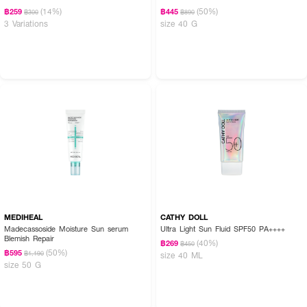
(14%)
(50%)
฿259
฿445
฿300
฿890
3 Variations
size 40 G
MEDIHEAL
CATHY DOLL
Madecassoside Moisture Sun serum
Ultra Light Sun Fluid SPF50 PA++++
Blemish Repair
(40%)
฿269
฿450
(50%)
฿595
฿1,190
size 40 ML
size 50 G