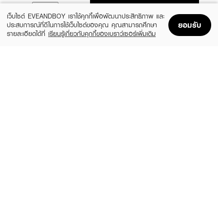
ADD TO BAG
เว็บไซต์ EVEANDBOY เราใช้คุกกี้เพื่อพัฒนาประสิทธิภาพ และ
ยอมรับ
ประสบการณ์ที่ดีในการใช้เว็บไซต์ของคุณ คุณสามารถศึกษา
รายละเอียดได้ที่
เรียนรู้เกี่ยวกับคุกกี้ของเบราว์เซอร์เพิ่มเติม
Home
Home
Promotions
Promotions
Shopping Bag
Shopping Bag
Account
Account
ANESSA
SUNPLAY
Perfect UV Sunscreen Mild Milk NA
Skin Aqua Tone Up UV Essence SPF50+
SPF50+ PA++++
PA++++
(24%)
฿799
฿480
฿1,050
size 60 ML
2 Variations
BANANA BOAT
LA ROCHE POSAY