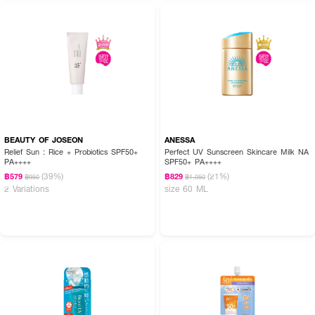
BEAUTY OF JOSEON
ANESSA
Relief Sun : Rice + Probiotics SPF50+
Perfect UV Sunscreen Skincare Milk NA
PA++++
SPF50+ PA++++
(39%)
(21%)
฿579
฿829
฿950
฿1,050
2 Variations
size 60 ML