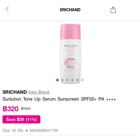
SRICHAND
SRICHAND
View Brand
Sunlution Tone Up Serum Sunscreen SPF50+ PA ++++
฿320
฿359
Save
฿39 (11%)
Size 40 ML • 8858696831789