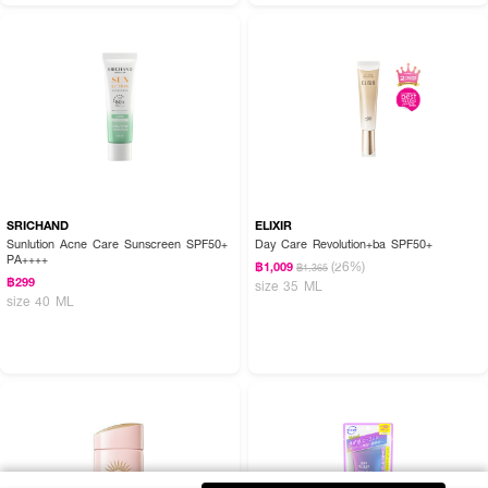
SRICHAND
ELIXIR
Sunlution Acne Care Sunscreen SPF50+
Day Care Revolution+ba SPF50+
PA++++
(26%)
฿1,009
฿1,365
฿299
size 35 ML
size 40 ML