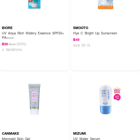
BIORE
SMOOTO
UV Aqua Rich Watery Essence SPF50+
Hya C Bright Up Sunscreen
PA++++
฿49
(30%)
฿90
฿129
size 30 G
2 Variations
CANMAKE
MIZUMI
Mermaid Skin Gel
UV Water Serum