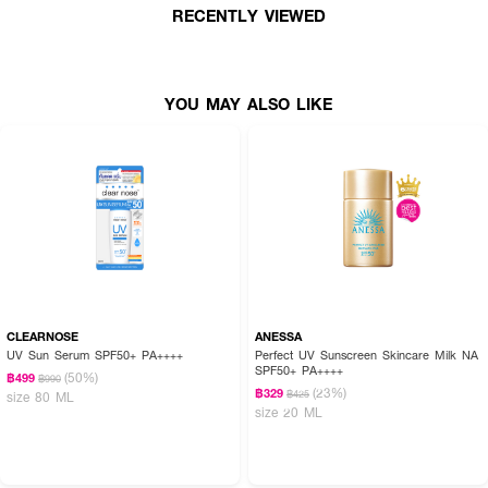
· ช่วยปกป้องผิวจาก รังสี UVA/UVB และ Anti-Blue light
RECENTLY VIEWED
· FDA Registration No. : 20-1-6800037613
YOU MAY ALSO LIKE
How To Use :
ทาผลิตภัณฑ์บนใบหน้าก่อนออกสู่แสงแดดอย่างน้อย 15-30 นาที ให้ทาซ้ำทุก 1-2
ชั่วโมง เพื่อการปกป้องผิวจากแสงแดดอย่างมีประสิทธิภาพต่อเนื่อง
CLEARNOSE
ANESSA
UV Sun Serum SPF50+ PA++++
Perfect UV Sunscreen Skincare Milk NA
SPF50+ PA++++
(50%)
฿499
฿990
(23%)
฿329
฿425
size 80 ML
size 20 ML