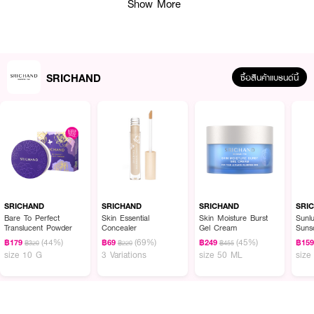
● Tranexamic Acid: ลดจุดด่างดำจากแดด
Show More
● Centella Asiatica : ปลอบประโลมผิว
● Glycolic Acid : ผลัดเซลล์ผิว
● Seabuckthorn Oil & Extract: ปลอบประโลมผิวจากแดด
SRICHAND
ซื้อสินค้าแบรนด์นี้
● ปราศจาก: พาราเบน มิเนอรัลออยล์ สารแต่งสี ซิลิโคน น้ำหอม แอลกอฮอล์
● FDA Registration no. 11-1-6800023021
● ปริมาณ - 50 ml
How To Use:
● ทาเจลครีมลงบนผิวหน้า แล้วนวดเบาๆ เพื่อการซึมซาบที่ดียิ่งขึ้น
SRICHAND
SRICHAND
SRICHAND
SRI
Bare To Perfect
Skin Essential
Skin Moisture Burst
Sunl
● สามารถใช้ได้ทั้งเช้าและก่อนนอน
Translucent Powder
Concealer
Gel Cream
Suns
PA++
(44%)
(69%)
(45%)
฿179
฿69
฿249
฿15
฿320
฿220
฿455
size 10 G
3 Variations
size 50 ML
size
✨ ชาร์จผิวไบร์ทใส ลดจุดด่างดำ ด้วย SRICHAND Super C Gel Cream! 💖
🌟