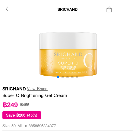
SRICHAND
SRICHAND
View Brand
Super C Brightening Gel Cream
฿249
฿455
Save
฿206 (45%)
Size 50 ML • 8858696834377