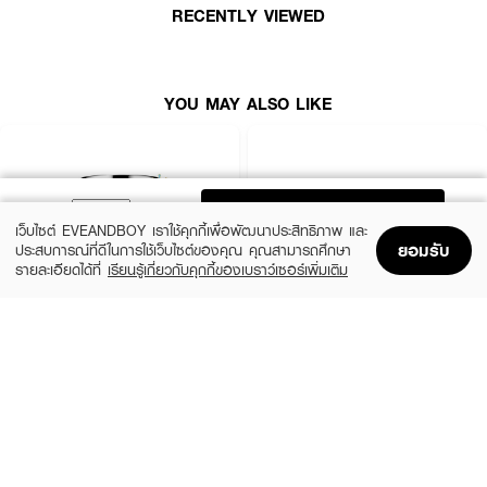
RECENTLY VIEWED
YOU MAY ALSO LIKE
ADD TO BAG
เว็บไซต์ EVEANDBOY เราใช้คุกกี้เพื่อพัฒนาประสิทธิภาพ และ
ยอมรับ
ประสบการณ์ที่ดีในการใช้เว็บไซต์ของคุณ คุณสามารถศึกษา
รายละเอียดได้ที่
เรียนรู้เกี่ยวกับคุกกี้ของเบราว์เซอร์เพิ่มเติม
Home
Home
Promotions
Promotions
Shopping Bag
Shopping Bag
Account
Account
CLINIQUE
SKINTIFIC
Moisture Surge Extended Replenishing
5X Ceramide Barrier Moisture Gel
Hydrator
(50%)
฿339
฿679
(10%)
฿1,791
฿1,990
4 Variations
size 50 ML