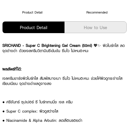
Product Detail
Recommended
Product Detail
How to Use
SRICHAND - Super C Brightening Gel Cream (50ml)
💖✨ ผิวไบร์ทใส ลด
จุดด่างดำ ด้วยเจลครีมวิตามินซีเข้มข้น ซึมไว ไม่เหนอะหนะ
ผลลัพธ์ที่ได้:
เจลครีมชาร์จผิวไบร์ทใส สัมผัสบางเบา ซึมไว ไม่เหนอะหนะ ช่วยให้ผิวดูกระจ่างใส
เรียบเนียน จุดด่างดำแลดูจางลง
● ศรีจันทร์ ซุปเปอร์ ซี ไบร์ทเทนนิ่ง เจล ครีม
● Super C complex: ผิวดูสว่างใส
● Niacinamide & Alpha Arbutin: ลดเลือนรอยดำ