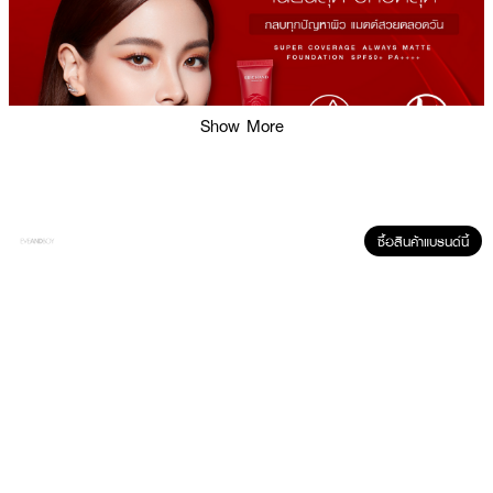
Show More
ซื้อสินค้าแบรนด์นี้
ผลลัพธ์ที่ได้ :
Srichand Super Coverage Always Matte Foundation SPF 50+ PA++++
รองพื้นเนื้อครีมเข้มข้น เนียนที่สุด ปกปิดขั้นสุด กลบมิดทุกปัญหาผิว ไม่ว่าจะเป็นริ้ว
รอย, จุดด่างดำ, รอยดำ หรือรอยแดงต่างๆ เนื้อครีมเกลี่ยง่าย ได้ลุคงานผิวแมท
กันน้ำ กันเหงื่อ ติดทน ไม่เป็นคราบระหว่างวัน ควบคุมความมันได้ยาวนานถึง 14