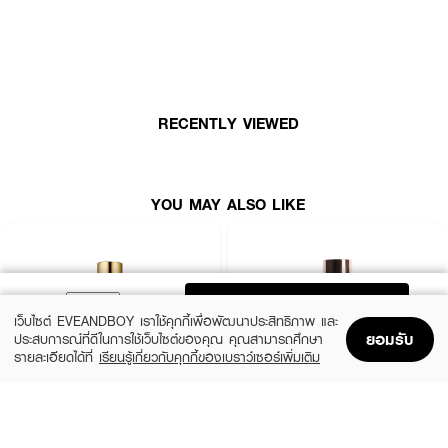
ชั่วโมง พร้อมปกป้องผิวจากรังสียูวีเอและยูวีบีสูงสุด ด้วยเอสพีเอฟ 50+ พีเอ
++++ ช่วยลดการเกิดริ้วรอยจากส่วนผสมของ Peptide, เติมและล็อคความชุ่มชื้น
จากส่วนผสมของ Ceramide กลบผิวเก่า และสร้างผิวให้หน้าสวยเนียนกริบพร้อม
โชว์ผิวสวยได้ตลอดทั้งวัน
● เนื้อครีมเกลี่ยง่าย ได้ลุคงานผิวแมท
RECENTLY VIEWED
● ปกปิดขั้นสุด กลบมิดทุกปัญหาผิว
● กันน้ำ กันเหงื่อ ติดทน ไม่เป็นคราบระหว่างวัน ควบคุมความมันได้ยาวนาน
● พร้อมปกป้องผิวจากรังสียูวีเอและยูวีบีสูงสุด ด้วยเอสพีเอฟ 50+พีเอ++++
YOU MAY ALSO LIKE
● ปราศจากแอลกอฮอล์ น้ำหอม พาราเบน
● #130 Natural
● ขนาด 30 ML
ADD TO BAG
เว็บไซต์ EVEANDBOY เราใช้คุกกี้เพื่อพัฒนาประสิทธิภาพ และ
ยอมรับ
ประสบการณ์ที่ดีในการใช้เว็บไซต์ของคุณ คุณสามารถศึกษา
รายละเอียดได้ที่
เรียนรู้เกี่ยวกับคุกกี้ของเบราว์เซอร์เพิ่มเติม
Home
Home
Promotions
Promotions
Shopping Bag
Shopping Bag
Account
Account
ESTEE LAUDER
ZHE
Double Wear Stay-In-Place Makeup
Long Wear Coverage Nourishing