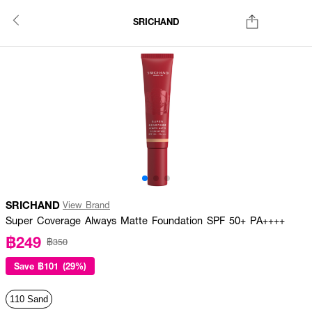
SRICHAND
SRICHAND
View Brand
Super Coverage Always Matte Foundation SPF 50+ PA++++
฿249
฿350
Save
฿101 (29%)
110 Sand