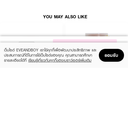
YOU MAY ALSO LIKE
NOTIFY ME
เว็บไซต์ EVEANDBOY เราใช้คุกกี้เพื่อพัฒนาประสิทธิภาพ และ
ยอมรับ
ประสบการณ์ที่ดีในการใช้เว็บไซต์ของคุณ คุณสามารถศึกษา
รายละเอียดได้ที่
เรียนรู้เกี่ยวกับคุกกี้ของเบราว์เซอร์เพิ่มเติม
Home
Home
Promotions
Promotions
Shopping Bag
Shopping Bag
Account
Account
SUGAR GLUTA
SUGAR GLUTA
Coffee & Coconut Scrub
Scrub
(30%)
(50%)
฿139
฿99
฿199
฿198
size 700 G
Tamarind
● สครับขัดผิวกาย ชูก้า กลูต้า
● เกลือเนื้อละเอียด
● เพิ่มความชุ่มชื้น บำรุงผิวให้เนียนนุ่ม ไม่แห้งกร้าน
● ช่วยลดรอยหมองคล้ำ