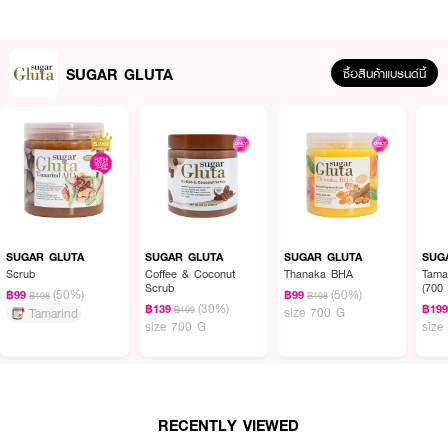
SUGAR GLUTA
ซื้อสินค้าแบรนด์นี้
ผลลัพธ์ที่ได้ :
ชูก้า กลูต้า ทานาคา บีเอชเอ สครับขัดผิวกาย เกลือเนื้อละเอียดทำความสะอาดผิว
อย่างอ่อนโยน ผสมทานาคา ขมิ้น วิตามินอี เพิ่มความชุ่มชื้น บำรุงผิวให้เนียนนุ่ม
SUGAR GLUTA
SUGAR GLUTA
SUGAR GLUTA
SUG
ไม่แห้งกร้าน และอัลฟ่า อาร์บูติน วิตามินซี วิตามินบี3 ซาลิไซลิก แอซิด ทรานซา
Scrub
Coffee & Coconut
Thanaka BHA
Tama
Scrub
(700
มิค แอซิด ช่วยลดรอยหมองคล้ำ ปรับสีผิวให้สม่ำเสมอ เผยผิวกระจ่างใสอย่าง
(50%)
(50%)
฿99
฿99
฿198
฿198
(30%)
เป็นธรรมชาติ
฿139
฿19
฿199
size 700 G
Tamarind
size 700 G
size
RECENTLY VIEWED