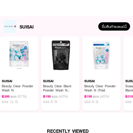
• สดใสทุกครั้งหลังล้างหน้า
• ปริมาณ 32 แคปซูล/กล่อง
How To Use :
SUISAI
ซื้อสินค้าแบรนด์นี้
ใช้ SUISAI Beauty Clear Powder Wash N ปริมาณ 1 แคปซูลต่อการล้างหน้า
หนึ่งครั้ง เทเอนไซน์พาวเดอร์ลงบนฝ่ามือ ผสมน้ำเล็กน้อย ตีให้เกิดฟอง แล้วล้าง
หน้าให้สะอาด
SUISAI
SUISAI
SUISAI
SUIS
Beauty Clear Powder
Beauty Clear Black
Beauty Clear Powder
Suisa
Wash N
Powder Wash N
Wash N (Trial)
Blac
940155
Wash
(37%)
(40%)
(40%)
฿399
฿199
฿199
฿31
฿630
฿330
฿330
size 12 G
size 6 G
size 6 G
size
RECENTLY VIEWED