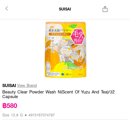
SUISAI
SUISAI
View Brand
Beauty Clear Powder Wash N(Scent Of Yuzu And Tea)/32
Capsule
฿580
Size 12.8 G • 4973167074787