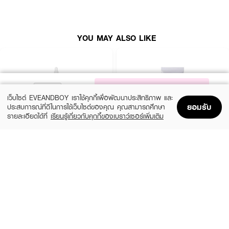
YOU MAY ALSO LIKE
NOTIFY ME
เว็บไซต์ EVEANDBOY เราใช้คุกกี้เพื่อพัฒนาประสิทธิภาพ และ
ยอมรับ
ประสบการณ์ที่ดีในการใช้เว็บไซต์ของคุณ คุณสามารถศึกษา
รายละเอียดได้ที่
เรียนรู้เกี่ยวกับคุกกี้ของเบราว์เซอร์เพิ่มเติม
Home
Home
Promotions
Promotions
Shopping Bag
Shopping Bag
Account
Account
THE ORDINARY
CETAPHIL
GLYCOLIC ACID 7 EXFOLIA
Moisturizing Cream
100ML/3.4FLOZ
(25%)
฿169
฿225
฿390
size 50 G
size 100 ML