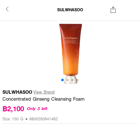
SULWHASOO
SULWHASOO
View Brand
Concentrated Ginseng Cleansing Foam
฿2,100
Only 3 left
Size 150 G • 8800283641462