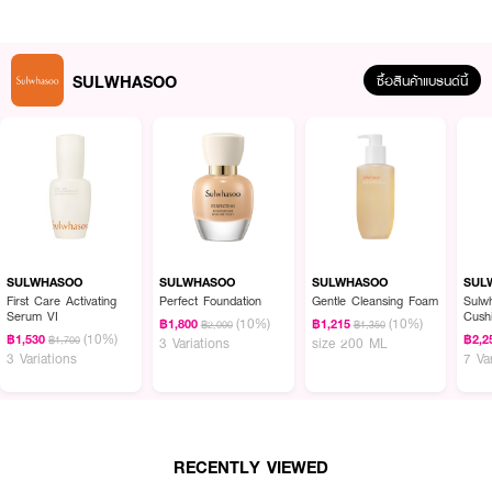
SULWHASOO
ซื้อสินค้าแบรนด์นี้
ผลลัพธ์ที่ได้ :
SULWHASOO Concentrated Ginseng Cleansing Foam
โฟมล้างหน้าที่ผสาน
คุณค่าสารสกัดโสมอันเป็นเอกลักษณ์ของซูลวาซู เนื้อโฟมเนียนนุ่ม ช่วยทำความ
สะอาดผิวหน้าได้อย่างอ่อนโยน พร้อมมอบความรู้สึกสดชื่นในทุกครั้งที่ใช้ เหมาะ
SULWHASOO
SULWHASOO
SULWHASOO
SUL
สำหรับการใช้เป็นขั้นตอนแรกของการดูแลผิวในทุกวัน
First Care Activating
Perfect Foundation
Gentle Cleansing Foam
Sulw
Serum VI
Cushio
(10%)
(10%)
฿1,800
฿1,215
฿2,000
฿1,350
IVOR
· เนื้อโฟมเนียนนุ่ม ช่วยทำความสะอาดผิวหน้าได้อย่างอ่อนโยน
(10%)
฿1,530
฿2,2
฿1,700
3 Variations
size 200 ML
3 Variations
7 Va
· เหมาะสำหรับการใช้เป็นขั้นตอนแรกของการดูแลผิวในทุกวัน
· FDA Registration No. : 10-2-6800029785
RECENTLY VIEWED