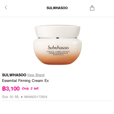
SULWHASOO
SULWHASOO
View Brand
Essential Firming Cream Ex
฿3,100
Only 3 left
Size 50 ML • 8809925172654