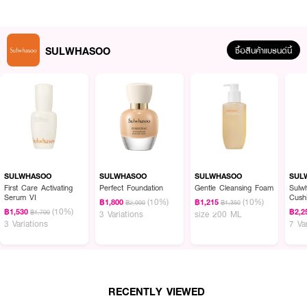
SULWHASOO
ซื้อสินค้าแบรนด์นี้
ผลลัพธ์ที่ได้:
ด้วยส่วนผสมจากสมุนไพรเกาหลี SULWHASOO Essential Firming Cream EX
ช่วยให้ผิวหน้าของคุณยกกระชับและดูอ่อนเยาว์อย่างเป็นธรรมชาติ ช่วยฟื้นฟูสภาพ
ผิวหน้าให้ยกกระชับ ไม่หย่อนคล้อย เสริมสร้างความยืดหยุ่นให้ผิวและกระชับรูขุมขน
กระตุ้นการทำงานของคอลลาเจนและป้องกันการสูญเสียอีลาสติน ทำให้ผิวหน้าดู
SULWHASOO
SULWHASOO
SULWHASOO
SUL
เรียบเนียนและอ่อนเยาว์
First Care Activating
Perfect Foundation
Gentle Cleansing Foam
Sulw
Serum VI
Cushio
(10%)
(10%)
฿1,800
฿1,215
฿2,000
฿1,350
IVOR
· โซลวาซู เอสเซนเชียล เฟิร์มมิ่ง ครีม อีเอ็กซ์
(10%)
฿1,530
฿2,2
฿1,700
3 Variations
size 200 ML
3 Variations
7 Va
· ช่วยฟื้นฟูสภาพผิวหน้าให้ยกกระชับ ไม่หย่อนคล้อย
· เสริมสร้างความยืดหยุ่นให้ผิว กระชับรูขุมขน
· กระตุ้นการทำงานของคอลลาเจนและป้องกันการสูญเสียอีลาสติน
RECENTLY VIEWED
· เหมาะสำหรับทุกสภาพผิว