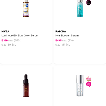
NIVEA
RATCHA
Luminous630 Skin Glow Serum
Hya Booster Serum
(30%)
(9%)
฿329
฿475
฿469
฿520
size 30 ML
size 15 ML