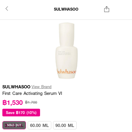
SULWHASOO
SULWHASOO
View Brand
First Care Activating Serum VI
฿1,530
฿1,700
Save
฿170 (10%)
30.00 ML
60.00 ML
90.00 ML
SOLD OUT