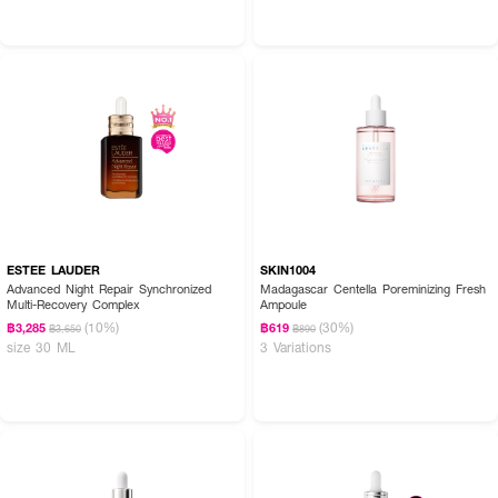
How to Use :
SULWHASOO First Care Activating Serum
คือ "ขั้นตอนแรก" ในการบำรุง
ESTEE LAUDER
SKIN1004
ผิวเป็นประจำในทุกๆวันด้วยเอสเซ่นส์ที่ช่วยคืนความสมดุลให้กับผิวของคุณหลัง
Advanced Night Repair Synchronized
Madagascar Centella Poreminizing Fresh
ทำความสะอาดผิวหน้า ให้ถูมือทั้งสองข้างจนเกิดความร้อนหลัง จากนั้นกด First
Multi-Recovery Complex
Ampoule
Care Activating Serum ลงบนมือทั้งสองข้าง(ฝ่ามือ)
(10%)
(30%)
฿3,285
฿619
฿3,650
฿890
size 30 ML
3 Variations