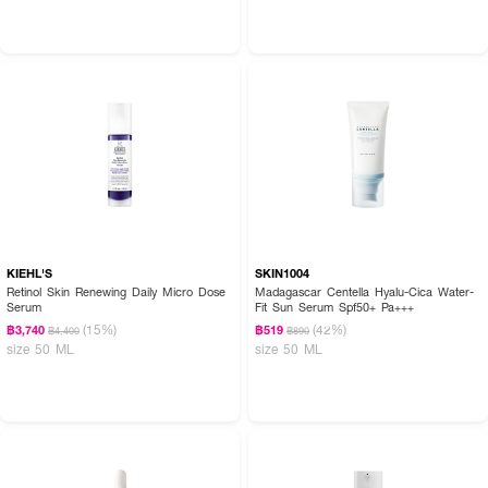
KIEHL'S
SKIN1004
Retinol Skin Renewing Daily Micro Dose
Madagascar Centella Hyalu-Cica Water-
Serum
Fit Sun Serum Spf50+ Pa+++
(15%)
(42%)
฿3,740
฿519
฿4,400
฿890
size 50 ML
size 50 ML