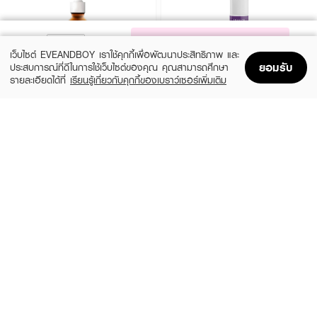
NOTIFY ME
เว็บไซต์ EVEANDBOY เราใช้คุกกี้เพื่อพัฒนาประสิทธิภาพ และ
ยอมรับ
ประสบการณ์ที่ดีในการใช้เว็บไซต์ของคุณ คุณสามารถศึกษา
รายละเอียดได้ที่
เรียนรู้เกี่ยวกับคุกกี้ของเบราว์เซอร์เพิ่มเติม
Home
Home
Promotions
Promotions
Shopping Bag
Shopping Bag
Account
Account
DR.PONG
GRAVICH
28D Whitening Drone Serum
Retinol Complex Concentrate Serum
(25%)
(37%)
฿299
฿369
฿399
฿590
size 30 ML
-