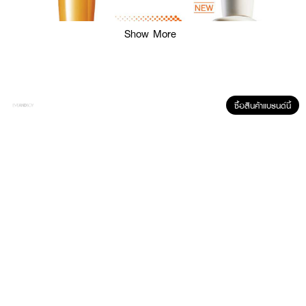
Show More
ซื้อสินค้าแบรนด์นี้
ผลลัพธ์ที่ได้ :
เซรั่มบำรุงผิวหน้าเพื่อต่อต้านริ้วรอย
SULWHASOO First Care Activating
Serum VI
จากโซลวาซูล เซรั่มที่มียอดขายสูงสุดในหมวดผลิตภัณฑ์ต่อต้านริ้วรอย
และเซรั่มหนึ่งในเคล็ดลับความงามที่ดีที่สุดของเกาหลีเพื่อการรีเซ็ตความอ่อนเยาว์
ลดสัญญาณแห่งวัยทั้ง 5 ประการ
· เซรั่มนี้เริ่มต้นพร้อมการเกิดขึ้นของโซลวาซู ซึ่งเป็นขั้นตอนแรกหลังการทำความ
สะอาด
· ปรับปรุงการผลัดเซลล์ผิวชั้นนอกให้ดียิ่งขึ้น