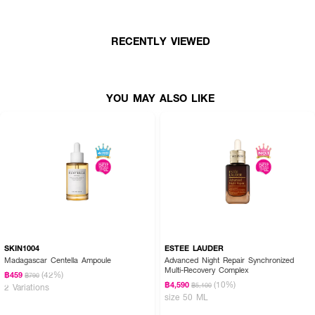
· ซ่อมแซ่มปราการปกป้องความชุ่มชื้นของผิวที่ถูกทำลายให้แข็งแรงขึ้นอย่าง
รวดเร็ว
· ปกป้อง 10 สัญญาณ การเกิดริ้วรอยแห่งวัย
RECENTLY VIEWED
· เพิ่มประสิทธิภาพการทำงานตามธรรมชาติของผิวให้มากขึ้น
· ด้วยเนื้อสัมผัสที่ปลอดภัยต่อผิว อันเป็นเอกลักษณ์ซึมซาบเข้าสู่ผิวได้ทันที ตรง
YOU MAY ALSO LIKE
เข้าฟื้นฟูสภาพผิวได้อย่างรวดเร็ว
· ขนาด 90 ml.
SKIN1004
ESTEE LAUDER
Madagascar Centella Ampoule
Advanced Night Repair Synchronized
Multi-Recovery Complex
(42%)
฿459
฿790
(10%)
฿4,590
฿5,100
2 Variations
size 50 ML