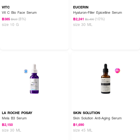
VITC
EUCERIN
Vit C Bio Face Serum
Hyaluron-Filler Epicelline Serum
(8%)
(10%)
฿385
฿2,241
฿420
฿2,490
size 10 G
size 30 ML
LA ROCHE POSAY
SKIN SOLUTION
Mela B3 Serum
Skin Solution Anti-Aging Serum
฿2,150
฿1,690
size 30 ML
size 45 ML