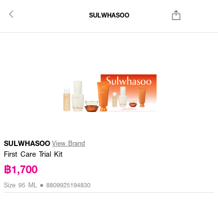
SULWHASOO
SULWHASOO
View Brand
First Care Trial Kit
฿1,700
Size 95 ML • 8809925194830