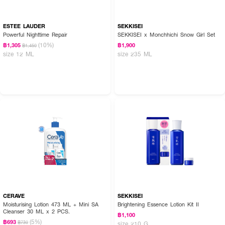
ESTEE LAUDER
SEKKISEI
Powerful Nighttime Repair
SEKKISEI x Monchhichi Snow Girl Set
(10%)
฿1,305
฿1,900
฿1,450
size 12 ML
size 235 ML
CERAVE
SEKKISEI
Moisturising Lotion 473 ML + Mini SA
Brightening Essence Lotion Kit II
Cleanser 30 ML x 2 PCS.
฿1,100
(5%)
฿693
฿730
size 210 G