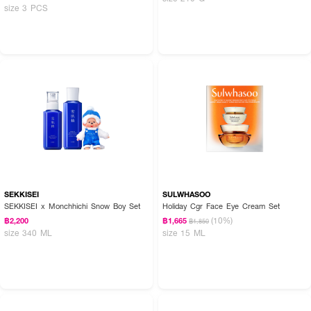
size 3 PCS
SEKKISEI
SULWHASOO
SEKKISEI x Monchhichi Snow Boy Set
Holiday Cgr Face Eye Cream Set
(10%)
฿2,200
฿1,665
฿1,850
size 340 ML
size 15 ML