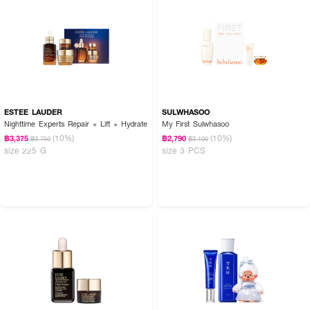
ESTEE LAUDER
SULWHASOO
Nighttime Experts Repair + Lift + Hydrate
My First Sulwhasoo
(10%)
(10%)
฿3,375
฿2,790
฿3,750
฿3,100
size 225 G
size 3 PCS