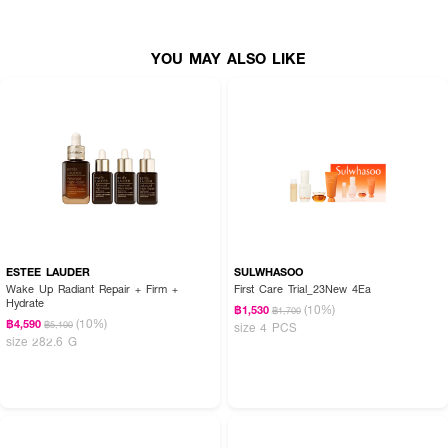
YOU MAY ALSO LIKE
ESTEE LAUDER
SULWHASOO
Wake Up Radiant Repair + Firm +
First Care Trial_23New 4Ea
Hydrate
(10%)
฿1,530
฿1,700
(10%)
฿4,590
฿5,100
size 4 PCS
size 282.6 G