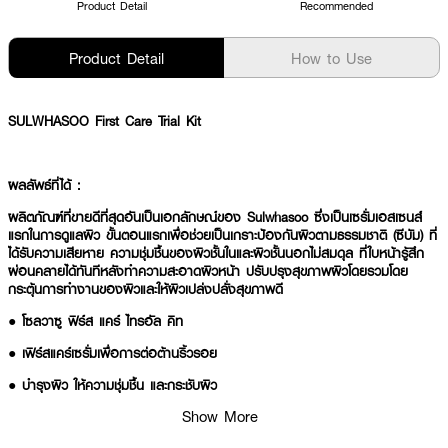
Product Detail
Recommended
Product Detail
How to Use
SULWHASOO First Care Trial Kit
ผลลัพธ์ที่ได้ :
ผลิตภัณฑ์ที่ขายดีที่สุดอันเป็นเอกลักษณ์ของ Sulwhasoo ซึ่งเป็นเซรั่มเอสเซนส์
แรกในการดูแลผิว ขั้นตอนแรกเพื่อช่วยเป็นเกราะป้องกันผิวตามธรรมชาติ (ซีบัม) ที่
ได้รับความเสียหาย ความชุ่มชื้นของผิวชั้นในและผิวชั้นนอกไม่สมดุล ที่ใบหน้ารู้สึก
ผ่อนคลายได้ทันทีหลังทำความสะอาดผิวหน้า ปรับปรุงสุขภาพผิวโดยรวมโดย
กระตุ้นการทำงานของผิวและให้ผิวเปล่งปลั่งสุขภาพดี
● โซลวาซู ฟิร์ส แคร์ ไทรอัล คิท
● เฟิร์สแคร์เซรั่มเพื่อการต่อต้านริ้วรอย
● บำรุงผิว ให้ความชุ่มชื้น และกระชับผิว
Show More
● FDA Registration no. 10-2-6400025824