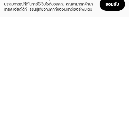
ยอมรับ
ประสบการณ์ที่ดีในการใช้เว็บไซต์ของคุณ คุณสามารถศึกษา
รายละเอียดได้ที่
เรียนรู้เกี่ยวกับคุกกี้ของเบราว์เซอร์เพิ่มเติม
Home
Home
Promotions
Promotions
Shopping Bag
Shopping Bag
Account
Account
ESTEE LAUDER
SULWHASOO
The Lift + Glow Routine Magical
Concentrated Ginseng Rejuvenating
Skincare Moments
Serum Trial Kit
(10%)
฿4,770
฿2,400
฿5,300
size 100 ML
size 28 ML
ESTEE LAUDER
SEKKISEI
Mini Night Set
Skincare UV Defense Essence Gel Set
(10%)
฿1,431
฿700
฿1,590