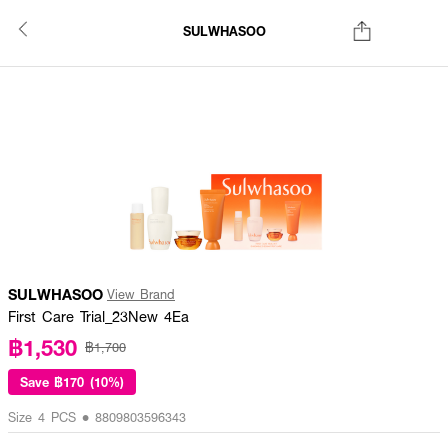
SULWHASOO
SULWHASOO
View Brand
First Care Trial_23New 4Ea
฿1,530
฿1,700
Save
฿170 (10%)
Size 4 PCS • 8809803596343