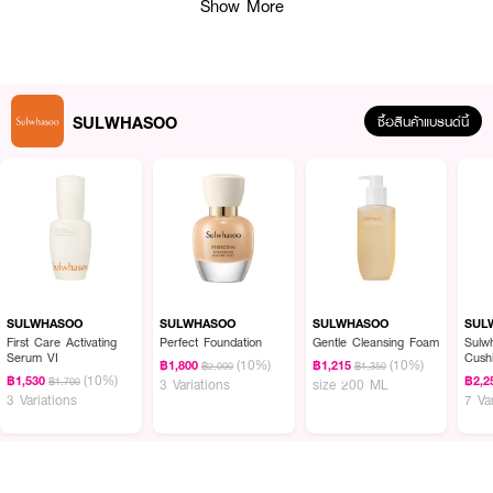
Show More
SULWHASOO
ซื้อสินค้าแบรนด์นี้
SULWHASOO
SULWHASOO
SULWHASOO
SUL
First Care Activating
Perfect Foundation
Gentle Cleansing Foam
Sulw
Serum VI
Cushio
(10%)
(10%)
฿1,800
฿1,215
฿2,000
฿1,350
IVOR
(10%)
฿1,530
฿2,2
ผลลัพธ์ที่ได้ :
฿1,700
3 Variations
size 200 ML
3 Variations
7 Va
เริ่มต้นด้วย First Care Activating Serum และปิดท้ายด้วย Concentrated
Ginseng Renewing Cream & Serum เพื่อส่งมองบพลัง่แห่งโสมเข้าสู่ผิว ทั้ง
ยังมีผลิตภัณฑ์ล้างหน้าอ่อนโยนต่อผิวหน้า Gentle Cleansing Foam และมาสก์ที่
มอบความชุ่มชื้นและสารบำรุงสู่ผิวอย่างเร่งด่วน ฟื้นฟูผิวหน้าในขณะนอนหลับ