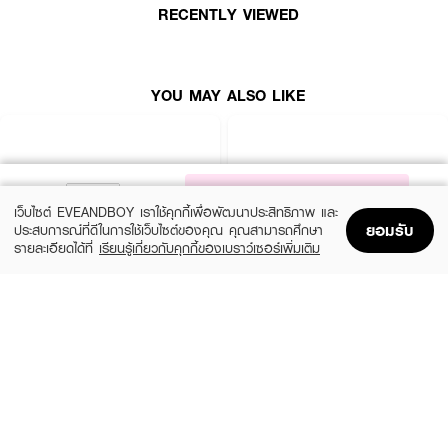
RECENTLY VIEWED
How to Use :
ใช้
SULWHASOO - First Care
ทาบำรุงผิวหน้า
YOU MAY ALSO LIKE
NOTIFY ME
เว็บไซต์ EVEANDBOY เราใช้คุกกี้เพื่อพัฒนาประสิทธิภาพ และ
ยอมรับ
ประสบการณ์ที่ดีในการใช้เว็บไซต์ของคุณ คุณสามารถศึกษา
รายละเอียดได้ที่
เรียนรู้เกี่ยวกับคุกกี้ของเบราว์เซอร์เพิ่มเติม
Home
Home
Promotions
Promotions
Shopping Bag
Shopping Bag
Account
Account
ESTEE LAUDER
ESTEE LAUDER
Wake Up Radiant Repair + Firm +
Nighttime Experts Repair + Lift + Hydrate
Hydrate
(10%)
฿3,375
฿3,750
(10%)
฿4,590
฿5,100
size 225 G
size 282.6 G