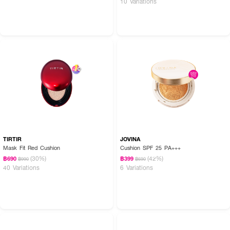
10 Variations
TIRTIR
JOVINA
Mask Fit Red Cushion
Cushion SPF 25 PA+++
(30%)
(42%)
฿690
฿399
฿990
฿690
40 Variations
6 Variations