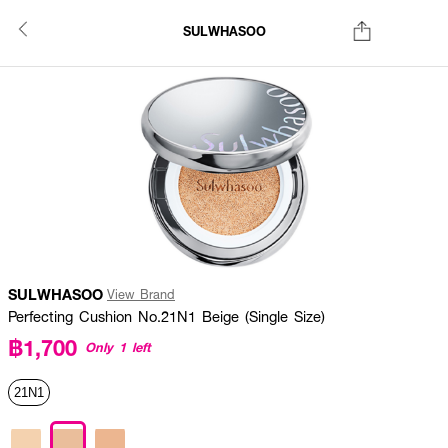
SULWHASOO
SULWHASOO
View Brand
Perfecting Cushion No.21N1 Beige (Single Size)
฿1,700
Only 1 left
21N1