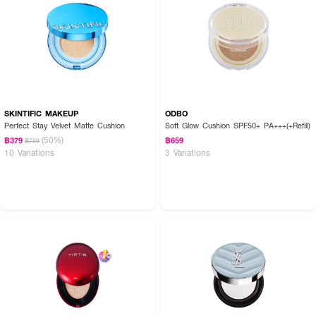
SKINTIFIC MAKEUP
ODBO
Perfect Stay Velvet Matte Cushion
Soft Glow Cushion SPF50+ PA+++(+Refill)
(50%)
฿379
฿659
฿759
10 Variations
3 Variations