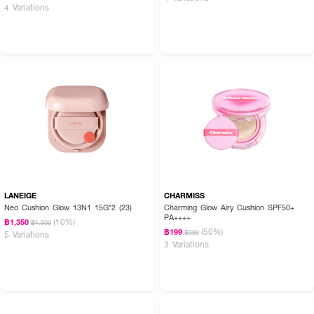
4 Variations
LANEIGE
CHARMISS
Neo Cushion Glow 13N1 15G*2 (23)
Charming Glow Airy Cushion SPF50+
PA++++
(10%)
฿1,350
฿1,500
(50%)
฿199
฿399
5 Variations
3 Variations