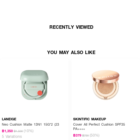
· คุชชั่นสูตร matt
· เนื้อสัมผัสบางเบา ให้ความชุ่มชื้น
· พร้อมปกปิดจุดด่างดำขั้นสุดและเนียนแนบสนิทกับผิว
RECENTLY VIEWED
· เป็นทั้ง Makeup และ Skincare
· มอบฟินิชลุคผิว matt สว่างกระจ่างใส เปล่งประกาย
YOU MAY ALSO LIKE
· ล็อคความชุ่มชื้นยาวนาน 24 ชั่วโมง
· เนื้อเกลี่ยง่าย มีความยืดหยุ่นสูง ไม่ดรอป ไม่ตกร่องหรือเป็นขุย
· มาพร้อมดีไซน์ที่ได้รับแรงบันดาลใจมาจากความงามภายในจากเปลือกหอยมุก
Mother-of-pearl
· ที่มอบประกายสีที่แตกต่างจากมุมมองที่ต่างมุม สัญลักษณ์แห่งความงามอันเป็น
นิรันดร์
· ประกอบด้วย JAUM Activator™ (จาอึม แอคติเวเตอร์) เอกสิทธิ์เฉพาะของโซล
วาซู ซึ่งเป็นส่วนผสมหลักสําคัญใน First Care Activating Serum
· สี No.21N1 Beige
LANEIGE
SKINTIFIC MAKEUP
Neo Cushion Matte 13N1 15G*2 (23
Cover All Perfect Cushion SPF35
· ปริมาณ 15 g. (ไม่มีรีฟีล)
PA++++
(10%)
฿1,350
฿1,500
(50%)
฿379
฿759
5 Variations