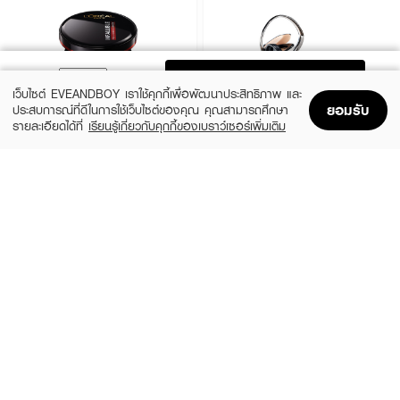
ADD TO BAG
เว็บไซต์ EVEANDBOY เราใช้คุกกี้เพื่อพัฒนาประสิทธิภาพ และ
ยอมรับ
ประสบการณ์ที่ดีในการใช้เว็บไซต์ของคุณ คุณสามารถศึกษา
รายละเอียดได้ที่
เรียนรู้เกี่ยวกับคุกกี้ของเบราว์เซอร์เพิ่มเติม
Home
Home
Promotions
Promotions
Shopping Bag
Shopping Bag
Account
Account
L'OREAL
TIME PHORIA
Infallible Pro-Cover Cushion
Timeless Lumina Matte Perfection
Cushion
(12%)
฿529
฿599
(48%)
฿379
฿729
5 Variations
5 Variations