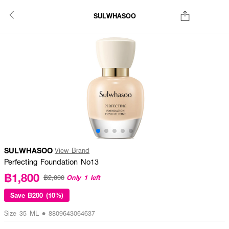
SULWHASOO
SULWHASOO
View Brand
Perfecting Foundation No13
฿1,800
Only 1 left
฿2,000
Save
฿200 (10%)
Size 35 ML • 8809643064637