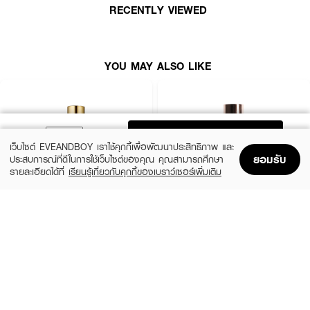
●
มอบผิวสวยไร้ที่ติให้คุณตลอดวัน
RECENTLY VIEWED
● มาพร้อมกัน
ด้วย 5 เฉดสีตามความต้องการ
● สี No.13 Ivory
YOU MAY ALSO LIKE
● ขนาด 35 ml.
ADD TO BAG
เว็บไซต์ EVEANDBOY เราใช้คุกกี้เพื่อพัฒนาประสิทธิภาพ และ
ยอมรับ
ประสบการณ์ที่ดีในการใช้เว็บไซต์ของคุณ คุณสามารถศึกษา
รายละเอียดได้ที่
เรียนรู้เกี่ยวกับคุกกี้ของเบราว์เซอร์เพิ่มเติม
Home
Home
Promotions
Promotions
Shopping Bag
Shopping Bag
Account
Account
ESTEE LAUDER
ZHE
Double Wear Stay-In-Place Makeup
Long Wear Coverage Nourishing
SPF10 PA++
Foundation
(10%)
฿2,250
฿490
฿2,500
20 Variations
4 Variations