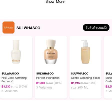
Show More
SULWHASOO
ซื้อสินค้าแบรนด์นี้
ผลลัพธ์ที่ได้ :
ที่สุดรองพื้นที่มอบการปกปิดระดับปานกลางถึงสูง
SULWHASOO Perfecting
Foundation
ที่เน้นมอบความยืดหยุ่นให้กับผิว ด้วยเนื้อสัมผัสของสูตรไฮบริดสกิน
SULWHASOO
SULWHASOO
SULWHASOO
SUL
แคร์อันเป็นสูตรเฉพาะของโซลวาซู ช่วยมอบความรู้สึกสดชื่นและเนื้อสัมผัสแบบน้ำ
First Care Activating
Perfect Foundation
Gentle Cleansing Foam
Sulw
Serum VI
Cushio
ช้วยแก้ไขผิวและโทนสีผิวของคุณเพื่อสร้างผิวที่สมบูรณ์แบบในทันทีที่ใช้
(10%)
(10%)
฿1,800
฿1,215
฿2,000
฿1,350
IVOR
(10%)
฿1,530
฿2,2
฿1,700
3 Variations
size 200 ML
● รองพื้น
เนื้อแมตต์ที่ไม่ทำให้รู้สึกเหนียวเหนอะหนะ
3 Variations
7 Va
●
ด้วยสูตรที่บางเบาแต่ปกปิดริ้วรอยได้อย่างสมบูรณ์แบบ
●
พร้อมช่วยให้เมคอัพของคุณติดทนยาวนานตลอดทั้งวัน