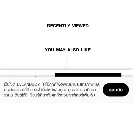
และการล็อคเมคอัพให้สวยคงทนโดยไม่ทำให้รู้สึกหนักหน้า พร้อมทั้งมอบความชุ่มชื้น
ให้แก่ผิว ด้วยเทคโนโลยีที่ผสานความชุ่มชื้นจากผงแป้งเคลือบด้วยมอยซ์เจอไรเซอร์
และสารสกัดจากสควาเลนธรรมชาติ ช่วยให้ผิวกระจ่างใสและดูสุขภาพดี ผิวเปล่ง
ประกาย กระชับ แลดูยืดหยุ่นตลอดวัน
RECENTLY VIEWED
· โซลวาซู เพอร์เฟคทิ่ง พาวเดอร์
· คุมมันและล็อคเมคอัพให้ติดทนนาน
· ผิวเนียนละเอียด กระจ่างใส
YOU MAY ALSO LIKE
· มอบความชุ่มชื้นให้ผิวตลอดวัน
· สร้างความยืดหยุ่นและความเปล่งประกายให้แก่ผิว
· เนื้อบางเบาไม่ทำให้รู้สึกหนักหน้า
ADD TO BAG
เว็บไซต์ EVEANDBOY เราใช้คุกกี้เพื่อพัฒนาประสิทธิภาพ และ
· ใช้งานง่าย ไม่ทำให้ผิวแห้งหรือเป็นคราบ
ยอมรับ
ประสบการณ์ที่ดีในการใช้เว็บไซต์ของคุณ คุณสามารถศึกษา
รายละเอียดได้ที่
เรียนรู้เกี่ยวกับคุกกี้ของเบราว์เซอร์เพิ่มเติม
· ปริมาณ: 20 g.
Home
Home
Promotions
Promotions
Shopping Bag
Shopping Bag
Account
Account
SRICHAND
REVLON
Bare To Perfect Translucent Powder
Touch & Glow Extra Moisturizing Face
Powder
(44%)
฿179
฿320
(50%)
฿210
฿420
size 10 G