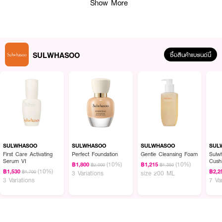
Show More
SULWHASOO
ซื้อสินค้าแบรนด์นี้
SULWHASOO
SULWHASOO
SULWHASOO
SUL
First Care Activating
Perfect Foundation
Gentle Cleansing Foam
Sulw
Serum VI
Cushio
(10%)
(10%)
฿1,800
฿1,215
฿2,000
฿1,350
IVOR
(10%)
฿1,530
฿2,2
฿1,700
3 Variations
size 200 ML
3 Variations
7 Va