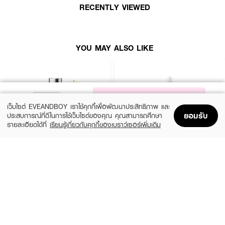
ผลลัพธ์ที่ได้ :
RECENTLY VIEWED
ชุดเซตผลิตภัณฑ์เซรั่มเข้มข้นปรับผิวให้กระจ่างใสที่ทำให้ผิวเปล่งประกายดูยืดหยุ่น
YOU MAY ALSO LIKE
How to Use :
ใช้ทั้งกลางวันและกลางคืน ตักเนื้อครีมพอประมาณ จากนั้นเกลี่ยให้ทั่วใบหน้า
NOTIFY ME
เว็บไซต์ EVEANDBOY เราใช้คุกกี้เพื่อพัฒนาประสิทธิภาพ และ
ยอมรับ
ประสบการณ์ที่ดีในการใช้เว็บไซต์ของคุณ คุณสามารถศึกษา
รายละเอียดได้ที่
เรียนรู้เกี่ยวกับคุกกี้ของเบราว์เซอร์เพิ่มเติม
Home
Home
Promotions
Promotions
Shopping Bag
Shopping Bag
Account
Account
EUCERIN
KIEHL'S
Spotless Brightening Booster Serum
Clearly Corrective Dark Spot Solution
(10%)
(15%)
฿2,025
฿2,796.50
฿2,250
฿3,290
size 30 ML
3 Variations