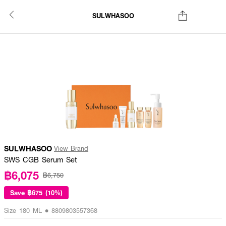
SULWHASOO
SULWHASOO
View Brand
SWS CGB Serum Set
฿6,075
฿6,750
Save
฿675 (10%)
Size 180 ML • 8809803557368