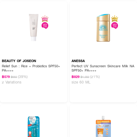
How To Use :
BEAUTY OF JOSEON
ANESSA
ลูบไล้ให้ทั่วใบหน้าก่อนออกแดดอย่างน้อย 15-30นาที และควรทาซ้าเป็นประจำ เมื่อ
Relief Sun : Rice + Probiotics SPF50+
Perfect UV Sunscreen Skincare Milk NA
ทากิจกรรมกลางแจ้งหรือหลังว่ายน้ำ
PA++++
SPF50+ PA++++
(39%)
(21%)
฿579
฿829
฿950
฿1,050
2 Variations
size 60 ML