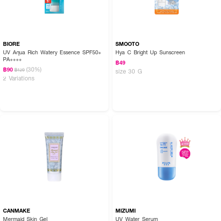
BIORE
SMOOTO
UV Aqua Rich Watery Essence SPF50+
Hya C Bright Up Sunscreen
PA++++
฿49
(30%)
฿90
฿129
size 30 G
2 Variations
CANMAKE
MIZUMI
Mermaid Skin Gel
UV Water Serum