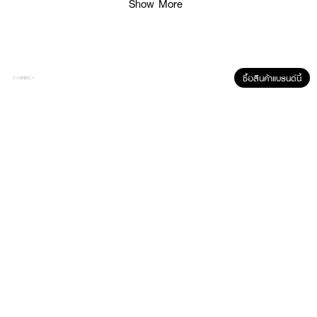
Show More
ซื้อสินค้าแบรนด์นี้
ผลลัพธ์ที่ได้ :
· กันแดด
เนื้อครีมสบายผิว มอบผิวชุ่มชื้นยาวนาน 12 ชั่วโมง ผิวโกลว์สวยเป็น
ธรรมชาติ
· กันแดด กันน้ำ กันเหงื่อ และป้องกันความร้อน
· ไม่เหนอะหนะผิว หรือเป็นคราบขาว
· เหมาะกับกิจกรรมกลางแจ้ง
· สร้างปราการเกาะป้องกันผิวหน้าจากมลภาวะถึง 5 ระดับ
· ป้องกันรังสี UVA