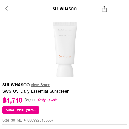
SULWHASOO
SULWHASOO
View Brand
SWS UV Daily Essential Sunscreen
฿1,710
Only 3 left
฿1,900
Save
฿190 (10%)
Size 30 ML • 8809925155657