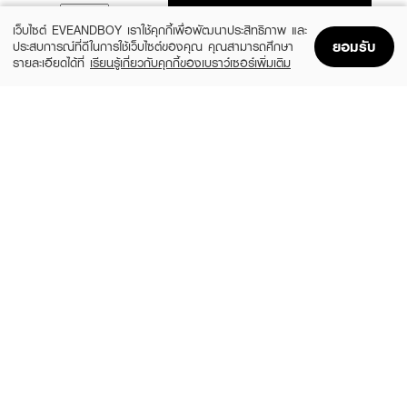
ADD TO BAG
เว็บไซต์ EVEANDBOY เราใช้คุกกี้เพื่อพัฒนาประสิทธิภาพ และ
ยอมรับ
ประสบการณ์ที่ดีในการใช้เว็บไซต์ของคุณ คุณสามารถศึกษา
รายละเอียดได้ที่
เรียนรู้เกี่ยวกับคุกกี้ของเบราว์เซอร์เพิ่มเติม
Home
Home
Promotions
Promotions
Shopping Bag
Shopping Bag
Account
Account
ANESSA
SUNPLAY
Perfect UV Sunscreen Mild Milk NA
Skin Aqua Tone Up UV Essence SPF50+
SPF50+ PA++++
PA++++
(24%)
฿799
฿480
฿1,050
size 60 ML
2 Variations
BANANA BOAT
LA ROCHE POSAY