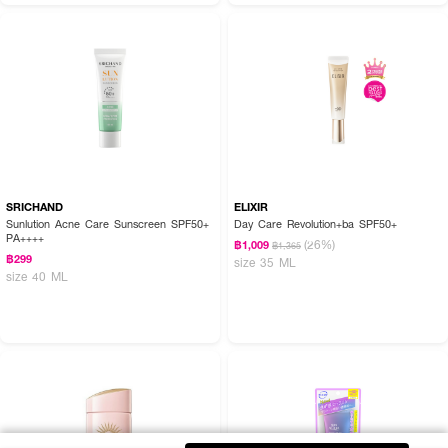
SRICHAND
ELIXIR
Sunlution Acne Care Sunscreen SPF50+
Day Care Revolution+ba SPF50+
PA++++
(26%)
฿1,009
฿1,365
฿299
size 35 ML
size 40 ML