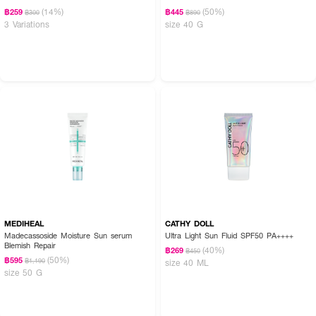
(14%)
(50%)
฿259
฿445
฿300
฿890
3 Variations
size 40 G
MEDIHEAL
CATHY DOLL
Madecassoside Moisture Sun serum
Ultra Light Sun Fluid SPF50 PA++++
Blemish Repair
(40%)
฿269
฿450
(50%)
฿595
฿1,190
size 40 ML
size 50 G