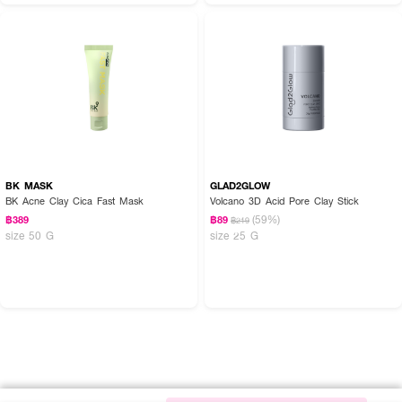
BK MASK
GLAD2GLOW
BK Acne Clay Cica Fast Mask
Volcano 3D Acid Pore Clay Stick
(59%)
฿389
฿89
฿219
size 50 G
size 25 G