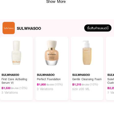
Show More
SULWHASOO
ซื้อสินค้าแบรนด์นี้
SULWHASOO
SULWHASOO
SULWHASOO
SUL
First Care Activating
Perfect Foundation
Gentle Cleansing Foam
Sulw
Serum VI
Cushio
(10%)
(10%)
฿1,800
฿1,215
฿2,000
฿1,350
IVOR
(10%)
฿1,530
฿2,2
฿1,700
3 Variations
size 200 ML
3 Variations
7 Va
ผลลัพธ์ที่ได้ :