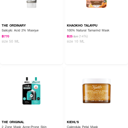
เพื่อให้ผิวชุ่มชื้น
· นวดวนทั่วหน้าอย่างอ่อนโยน เริ่มจากคางไปยังกึ่งกลางริมฝีปากบน,จมูก และ
หน้าผาก จากนั้นค่อยๆล้างออกด้วยน้ำอุ่น
THE ORDINARY
KHAOKHO TALAYPU
Salicylic Acid 2% Masque
100% Natural Tamarind Mask
(14%)
฿770
฿25
฿29
size 50 ML
size 10 ML
THE ORIGINAL
KIEHL'S
2 Zone Mask Acne-Prone Skin
Calendula Petal Mask