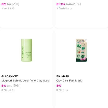
(51%)
(10%)
฿29
฿1,935
฿59
฿2,150
size 12 G
2 Variations
GLAD2GLOW
BK MASK
Mugwort Salicylic Acid Acne Clay Stick
Clay Cica Fast Mask
(59%)
฿89
฿59
฿219
size 25 G
size 7 G