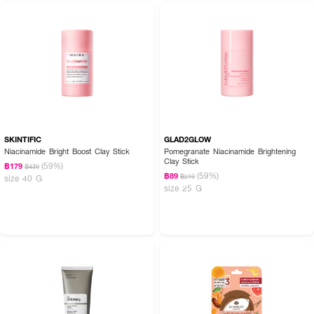
SKINTIFIC
GLAD2GLOW
Niacinamide Bright Boost Clay Stick
Pomegranate Niacinamide Brightening
Clay Stick
(59%)
฿179
฿439
(59%)
฿89
฿219
size 40 G
size 25 G
How to Use :
· หลังทำความสะอาดหรือล้างหน้าบีบ
SULWHASOO White Ginseng
Radiance Refining Mask
ในปริมาณที่พอเหมาะ จากนั้นทาลงบนใบหน้าในขณะที่
ผิวยังชุ่มน้ำ
· โดยหลีกเลี่ยงการทาผลิตภัณฑ์ทิ้งไว้ 5 นาทีในขณะที่อาบน้ำ โดยไม่ต้องล้างออก