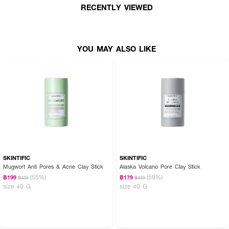
มาสก์ที่มอบการดูแลเพื่อผิวชุ่มชื้นเปล่งประกายขณะอาบน้ำ
SULWHASOO White
RECENTLY VIEWED
Ginseng Radiance Refining Mask
ด้วยเนื้อเจลสีทองที่อุดมไปด้วยโสมขาวที่มี
ประสิทธิภาพในการสครับเซลล์ผิวที่เสื่อมสภาพ พร้อมเติมความชุ่มชื้น เพื่อผิว
กระจ่างใสเป็นธรรมชาติมากกว่าที่เคย
YOU MAY ALSO LIKE
· สครับที่อ่อนโยนนี้ช่วยขจัดผิวที่ตายแล้วอย่างแผ่วเบา สู่การเปลี่ยนแปลงของผิว
ที่นุ่มละมุน สวยเรียบเนียนดุจแพรไหม
· เจลสีทองผสมโสมขาวอันล้ำค่าและหายากกับน้ำผึ้ง เติมความชุ่มชื้นให้ผิวแน่น
เปล่งประกาย ดูมีชีวิตชีวา
· เป็นทั้งสครับและมาสก์ในเวลาเดียวกัน เมื่อใช้ระหว่างอาบน้ำจะกลายเป็นทางเลือกที่
สะดวกสบายสู่การดูแลผิวในสปาระดับลักชัวรี่
· ขนาด 120 ml.
SKINTIFIC
SKINTIFIC
Mugwort Anti Pores & Acne Clay Stick
Alaska Volcano Pore Clay Stick
(55%)
(59%)
฿199
฿179
฿439
฿439
size 40 G
size 40 G