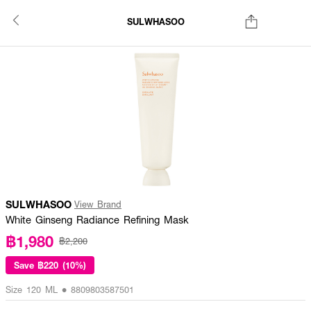
SULWHASOO
SULWHASOO
View Brand
White Ginseng Radiance Refining Mask
฿1,980
฿2,200
Save
฿220 (10%)
Size 120 ML • 8809803587501