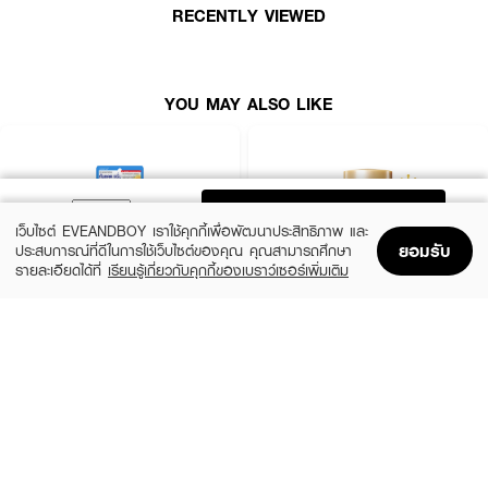
RECENTLY VIEWED
YOU MAY ALSO LIKE
ADD TO BAG
เว็บไซต์ EVEANDBOY เราใช้คุกกี้เพื่อพัฒนาประสิทธิภาพ และ
ยอมรับ
ประสบการณ์ที่ดีในการใช้เว็บไซต์ของคุณ คุณสามารถศึกษา
รายละเอียดได้ที่
เรียนรู้เกี่ยวกับคุกกี้ของเบราว์เซอร์เพิ่มเติม
Home
Home
Promotions
Promotions
Shopping Bag
Shopping Bag
Account
Account
CLEARNOSE
ANESSA
UV Sun Serum SPF50+ PA++++
Perfect UV Sunscreen Skincare Milk NA
SPF50+ PA++++
(50%)
฿499
฿990
(23%)
฿329
฿425
size 80 ML
size 20 ML