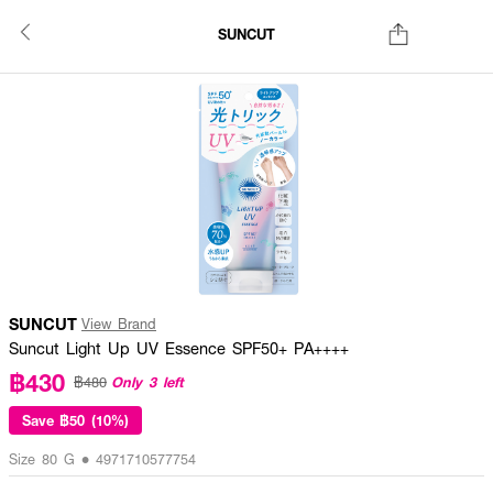
SUNCUT
SUNCUT
View Brand
Suncut Light Up UV Essence SPF50+ PA++++
฿430
Only 3 left
฿480
Save
฿50 (10%)
Size 80 G • 4971710577754