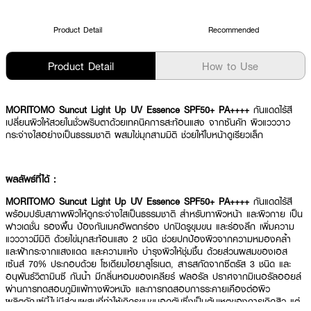
Product Detail
Recommended
Product Detail
How to Use
MORITOMO Suncut Light Up UV Essence SPF50+ PA++++
กันแดดไร้สี
เปลี่ยนผิวให้สวยในชั่วพริบตาด้วยเทคนิคการสะท้อนแสง จากซันคัท ผิวแวววาว
กระจ่างใสอย่างเป็นธรรมชาติ ผสมไข่มุกสามมิติ ช่วยให้ใบหน้าดูเรียวเล็ก
ผลลัพธ์ที่ได้ :
MORITOMO Suncut Light Up UV Essence SPF50+ PA++++
กันแดดไร้สี
พร้อมปรับสภาพผิวให้ดูกระจ่างใสเป็นธรรมชาติ สำหรับทาผิวหน้า และผิวกาย เป็น
ฟาวเดชั่น รองพื้น ป้องกันเมคอัพตกร่อง ปกปิดรูขุมขน และร่องลึก เพิ่มความ
แวววาวมีมิติ ด้วยไข่มุกสะท้อนแสง 2 ชนิด ช่วยปกป้องผิวจากความหมองคล้ำ
และฝ้ากระจากแสงแดด และความแห้ง บำรุงผิวให้ชุ่มชื้น ด้วยส่วนผสมของเอส
เซ้นส์ 70% ประกอบด้วย โซเดียมไฮยาลูโรเนต, สารสกัดจากซีตรัส 3 ชนิด และ
อนุพันธ์วิตามินซี กันน้ำ มีกลิ่นหอมของเคลียร์ ฟลอรัล ปราศจากมิเนอรัลออยล์
ผ่านการทดสอบภูมิแพ้ทางผิวหนัง และการทดสอบการระคายเคืองต่อผิว
ผลิตภัณฑ์นี้ไม่มีส่วนผสมที่ทำให้เกิดรูขุมขนอุดตันซึ่งเป็นต้นเหตุของการเกิดสิว แต่