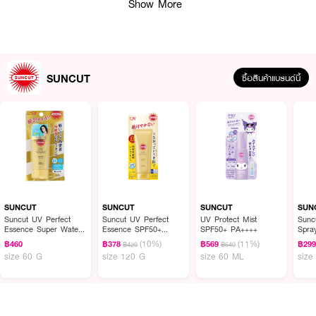
Show More
·
สูตรปรับสีผิวให้กระจ่างใส ปกปิดรอยแดง
·
ช่วยมอบความชุ่มชื้น ป้องกันการเกิดรอยดำ, ฝ้ากระ และความแห้งจากแสงแดด
·
ป้องกันเมคอัพตกร่อง คัลเลอร์ฟิตป้องกันการขัดถู สีไม่ซีดจาง
SUNCUT
ซื้อสินค้าแบรนด์นี้
·
ใช้ได้ทั้งผิวหน้าและผิวกาย กันเหงื่อ น้ำและความมัน
·
ปราศจากมิเนอรัลออยล์
·
ผ่านการทดสอบภูมิแพ้ทางผิวหนัง และการทดสอบการระคายเคืองต่อผิว
·
ผลิตภัณฑ์นี้ไม่มีส่วนผสมที่ทำให้เกิดรูขุมขนอุดตันซึ่งเป็นต้นเหตุของการเกิดสิว
How To Use :
SUNCUT
SUNCUT
SUNCUT
SUN
ทาผลิตภัณฑ์กันแดดในปริมาณพอเหมาะให้ทั่วบริเวณที่ต้องการ ทั้งใบหน้าและลำตัว
Suncut UV Perfect
Suncut UV Perfect
UV Protect Mist
Sunc
ล้างออกได้ด้วยสารทำความสะอาดผิว
Essence Super Water
Essence SPF50+
SPF50+ PA++++
Spra
Proof SPF50+ PA++++
PA++++
(10%)
(11%)
฿460
฿378
฿569
฿29
฿420
฿640
size 60 G
size 120 G
size 60 ML
size