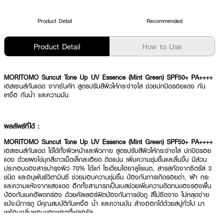
Product Detail
Recommended
Product Detail
How to Use
MORITOMO Suncut Tone Up UV Essence (Mint Green) SPF50+ PA++++
เอสเซนส์กันแดด จากซันคัท สูตรปรับสีผิวให้กระจ่างใส ช่วยปกปิดรอยแดง กัน
เหงื่อ กันน้ำ และความมัน
ผลลัพธ์ที่ได้ :
MORITOMO Suncut Tone Up UV Essence (Mint Green) SPF50+ PA++++
เอสเซนส์กันแดด ใช้ได้ทั้งผิวหน้าและผิวกาย สูตรปรับสีผิวให้กระจ่างใส ปกปิดรอย
แดง ด้วยผงไข่มุกสีขาวเม็ดเล็กละเอียด ติดแน่น เพิ่มความชุ่มชื้นและลื่นขึ้น มีส่วน
ประกอบของสารบำรุงผิว 70% ได้แก่ โซเดียมไฮยาลูโรเนต, สารสกัดจากซิตรัส 3
ชนิด และอนุพันธ์วิตามินซี ช่วยมอบความชุ่มชื้น ป้องกันการเกิดรอยดำ, ฝ้า กระ
และความแห้งจากแสงแดด อีกทั้งสามารถเป็นเบสช่วยเพิ่มความติดทนของรองพื้น
ป้องกันเมคอัพตกร่อง ด้วยคัลเลอร์ฟิตป้องกันการขัดถู สีไม่ซีดจาง ไม่หลุดง่าย
แม้จะมีการถู มีคุณสมบัติกันเหงื่อ น้ำ และความมัน ล้างออกได้ด้วยสบู่ทั่วไป มา
พร้อมกลิ่นหอมของฟรุตตี้ฟลอรัล