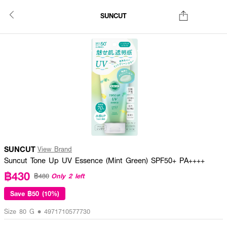
SUNCUT
SUNCUT
View Brand
Suncut Tone Up UV Essence (Mint Green) SPF50+ PA++++
฿430
Only 2 left
฿480
Save
฿50 (10%)
Size 80 G • 4971710577730