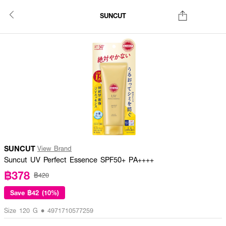
SUNCUT
SUNCUT
View Brand
Suncut UV Perfect Essence SPF50+ PA++++
฿378
฿420
Save
฿42 (10%)
Size 120 G • 4971710577259