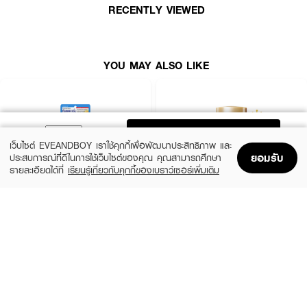
RECENTLY VIEWED
YOU MAY ALSO LIKE
ADD TO BAG
เว็บไซต์ EVEANDBOY เราใช้คุกกี้เพื่อพัฒนาประสิทธิภาพ และ
ยอมรับ
ประสบการณ์ที่ดีในการใช้เว็บไซต์ของคุณ คุณสามารถศึกษา
รายละเอียดได้ที่
เรียนรู้เกี่ยวกับคุกกี้ของเบราว์เซอร์เพิ่มเติม
Home
Home
Promotions
Promotions
Shopping Bag
Shopping Bag
Account
Account
CLEARNOSE
ANESSA
UV Sun Serum SPF50+ PA++++
Perfect UV Sunscreen Skincare Milk NA
SPF50+ PA++++
(50%)
฿499
฿990
(23%)
฿329
฿425
size 80 ML
size 20 ML