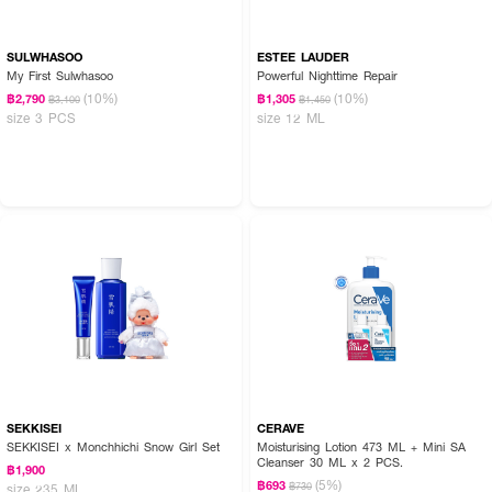
SULWHASOO
ESTEE LAUDER
My First Sulwhasoo
Powerful Nighttime Repair
(10%)
(10%)
฿2,790
฿1,305
฿3,100
฿1,450
size 3 PCS
size 12 ML
SEKKISEI
CERAVE
SEKKISEI x Monchhichi Snow Girl Set
Moisturising Lotion 473 ML + Mini SA
Cleanser 30 ML x 2 PCS.
฿1,900
(5%)
฿693
฿730
size 235 ML