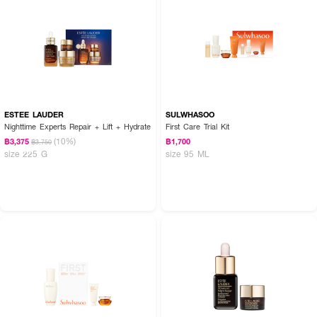
ESTEE LAUDER
SULWHASOO
Nighttime Experts Repair + Lift + Hydrate
First Care Trial Kit
(10%)
฿3,375
฿1,700
฿3,750
size 225 G
size 95 ML