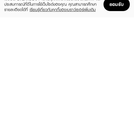
ยอมรับ
ประสบการณ์ที่ดีในการใช้เว็บไซต์ของคุณ คุณสามารถศึกษา
รายละเอียดได้ที่
เรียนรู้เกี่ยวกับคุกกี้ของเบราว์เซอร์เพิ่มเติม
Home
Home
Promotions
Promotions
Shopping Bag
Shopping Bag
Account
Account
ESTEE LAUDER
ESTEE LAUDER
Own The Night Set
The Lift + Glow Routine Magical
Skincare Moments
(10%)
฿5,580
฿6,200
(10%)
฿4,770
฿5,300
size 105 ML
size 100 ML
SULWHASOO
ESTEE LAUDER
Concentrated Ginseng Rejuvenating
Mini Night Set
Serum Trial Kit
(10%)
฿1,431
฿1,590