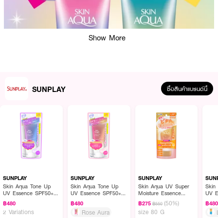
Show More
SUNPLAY
ซื้อสินค้าแบรนด์นี้
ผลลัพธ์ที่ได้ :
เอสเซนส์กันแดด SUNPLAY Skin Aqua Tone Up UV Essence-Mint Green
เอสเซนส์กันแดด สีมิ้นท์ กรีน เบลอรอยสิว ให้ผิวสว่างใส ช่วยปกป้องผิวหน้าและ
ผิวกายจากรังสียูวี พร้อมควบคุมความมัน และยังเป็นเมคอัพเบสในตัว ช่วยปรับผิว
SUNPLAY
SUNPLAY
SUNPLAY
SUN
ให้สว่างกระจ่างใสขึ้นทันทีที่ใช้ พร้อม “พรางรอยแดงและรอยสิว” ให้คุณเฉิดฉาย
Skin Aqua Tone Up
Skin Aqua Tone Up
Skin Aqua UV Super
Skin
เปล่งประกายสวยที่สุด
UV Essence SPF50+
UV Essence SPF50+
Moisture Essence
UV E
PA++++
PA++++
(GOLD) SPF50+
PA++
(50%)
฿480
฿480
฿275
฿48
฿550
● เนื้อเอสเซนส์ ซึมเข้าสู่ผิวได้ดี ไม่ทิ้งคราบเหนอะหนะ
PA++++
2 Variations
size 80 G
Rose Aura