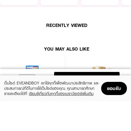
● มีประกายสปาร์กเคิลเพิร์ล เพิ่มมิติผิวให้ดูเปล่งปลั่งเงางามเมื่อถูกแสง
● ช่วยให้ผิวชุ่มชื้นด้วยไฮยาลูโรนิค แอซิด และวิตามินซี
● ผ่านการทดสอบการระคายเคือง ไม่มีมิเนอรัลออย และพาราเบน
RECENTLY VIEWED
● ใช้ได้ทั้งผิวหน้าและผิวกาย
How To Use :
YOU MAY ALSO LIKE
ทากันแดด SUNPLAY Skin Aqua Tone Up UV Essence ทั่วผิวหน้าและผิวกาย
ทุกเช้าก่อนออกแดด
ADD TO BAG
เว็บไซต์ EVEANDBOY เราใช้คุกกี้เพื่อพัฒนาประสิทธิภาพ และ
ยอมรับ
ประสบการณ์ที่ดีในการใช้เว็บไซต์ของคุณ คุณสามารถศึกษา
รายละเอียดได้ที่
เรียนรู้เกี่ยวกับคุกกี้ของเบราว์เซอร์เพิ่มเติม
Home
Home
Promotions
Promotions
Shopping Bag
Shopping Bag
Account
Account
CLEARNOSE
ANESSA
UV Sun Serum SPF50+ PA++++
Perfect UV Sunscreen Skincare Milk NA
SPF50+ PA++++
(50%)
฿499
฿990
(23%)
฿329
฿425
size 80 ML