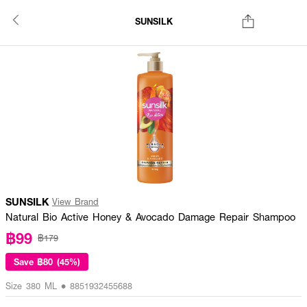
SUNSILK
SUNSILK
View Brand
Natural Bio Active Honey & Avocado Damage Repair Shampoo
฿99
฿179
Save
฿80 (45%)
Size 380 ML • 8851932455688