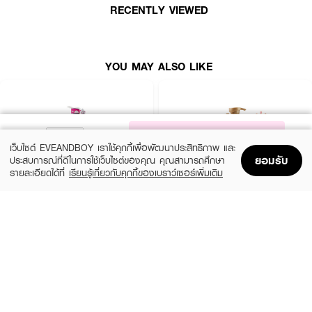
● แชมพูธรรมชาติกับการผสานโมริงก้าออยล์
RECENTLY VIEWED
● บำรุงผมแข็งแรงเงางามอย่างเห็นได้ชัด
● ฟื้นบำรุงผมแห้งเสียลึกถึงแกนใน
YOU MAY ALSO LIKE
How to Use :
ชโลมลงบนเส้นผมที่เปียก นวดให้เกิดฟองแล้วล้างออก ใช้ได้ทุกวัน
NOTIFY ME
เว็บไซต์ EVEANDBOY เราใช้คุกกี้เพื่อพัฒนาประสิทธิภาพ และ
ยอมรับ
ประสบการณ์ที่ดีในการใช้เว็บไซต์ของคุณ คุณสามารถศึกษา
รายละเอียดได้ที่
เรียนรู้เกี่ยวกับคุกกี้ของเบราว์เซอร์เพิ่มเติม
Home
Home
Promotions
Promotions
Shopping Bag
Shopping Bag
Account
Account
XEILTECH-EX
DAENG GI MEO RI
Professional Detox & Hydrate Micellar
Jingi Anti-Hair Loss Shampoo
Shampoo
(44%)
฿950
฿1,690
(49%)
฿179
฿350
size 500 ML
size 500 ML