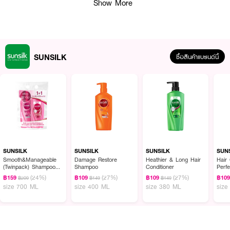
Show More
SUNSILK
ซื้อสินค้าแบรนด์นี้
SUNSILK
SUNSILK
SUNSILK
SUN
ผลลัพธ์ที่ได้ :
Smooth&Manageable
Damage Restore
Heathier & Long Hair
Hair 
(Twinpack) Shampoo
Shampoo
Conditioner
Perfe
ขั้นกว่าของแชมพูธรรมชาติกับการผสานโมริงก้าออยล์บำรุงผมแข็งแรงเงางาม
350ml. & Conditioner
Colo
(24%)
(27%)
(27%)
฿159
฿109
฿109
฿10
฿209
฿149
฿149
350ml.
อย่างเห็นได้ชัดพร้อมน้ำผึ้งอะโวคาโดฟื้นบำรุงผมแห้งเสียลึกถึงแกนใน ให้นุ่มลื่นมีน้ำ
size 700 ML
size 400 ML
size 380 ML
size
หนัก 90% Natural origin Paraben Free
● SUNSILK Natural Bio Active Honey & Avocado Damage Repair
Shampoo