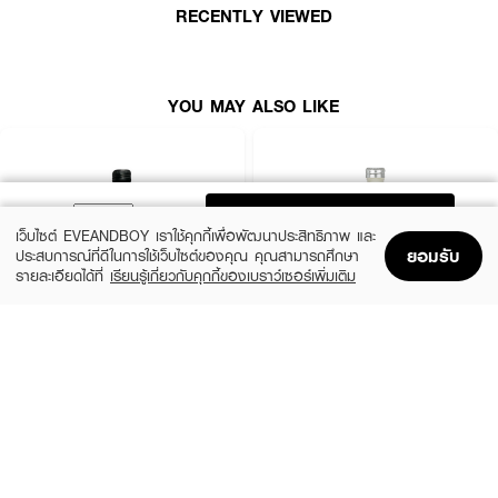
RECENTLY VIEWED
YOU MAY ALSO LIKE
ADD TO BAG
เว็บไซต์ EVEANDBOY เราใช้คุกกี้เพื่อพัฒนาประสิทธิภาพ และ
ยอมรับ
ประสบการณ์ที่ดีในการใช้เว็บไซต์ของคุณ คุณสามารถศึกษา
รายละเอียดได้ที่
เรียนรู้เกี่ยวกับคุกกี้ของเบราว์เซอร์เพิ่มเติม
Home
Home
Promotions
Promotions
Shopping Bag
Shopping Bag
Account
Account
CALVIN KLEIN
CALVIN KLEIN
CK Be EDT
CK One EDT
(35%)
(35%)
฿1,399
฿1,399
฿2,150
฿2,150
size 50 ML
size 50 ML