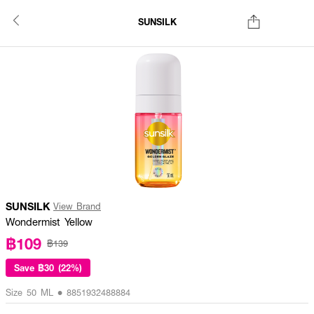
SUNSILK
SUNSILK
View Brand
Wondermist Yellow
฿109
฿139
Save
฿30 (22%)
Size 50 ML • 8851932488884