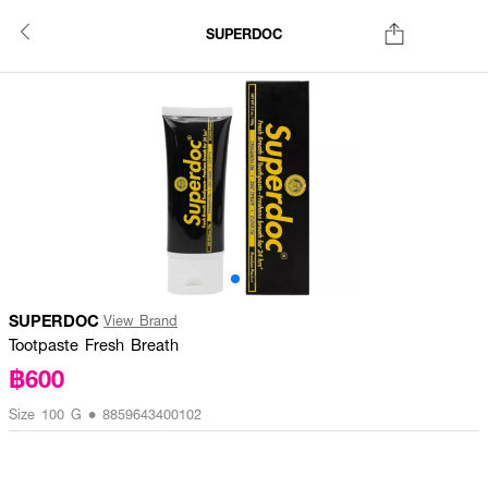
SUPERDOC
SUPERDOC
View Brand
Tootpaste Fresh Breath
฿600
Size 100 G • 8859643400102