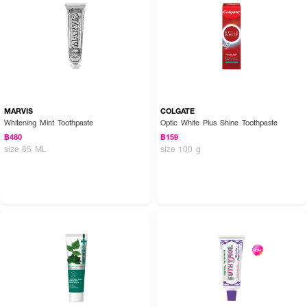
MARVIS
COLGATE
Whitening Mint Toothpaste
Optic White Plus Shine Toothpaste
฿480
฿159
size 85 ML
size 100 g