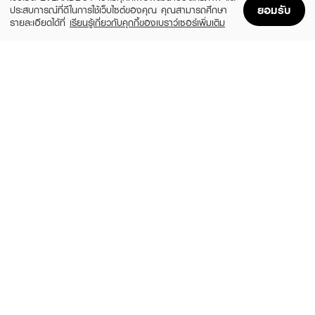
ยอมรับ
ประสบการณ์ที่ดีในการใช้เว็บไซต์ของคุณ คุณสามารถศึกษา
รายละเอียดได้ที่
เรียนรู้เกี่ยวกับคุกกี้ของเบราว์เซอร์เพิ่มเติม
Home
Home
Promotions
Promotions
Shopping Bag
Shopping Bag
Account
Account
COLGATE
COLGATE
Optic White Volcanic Mineral Toothpaste
Optic White Purple
(28%)
฿159
฿129
฿179
size 100 g
size 100 G
VELDENT
MARVIS
Amazing Bright Toothpaste
Classic Strong Mint Toothpaste
(4%)
฿49
฿399
฿415