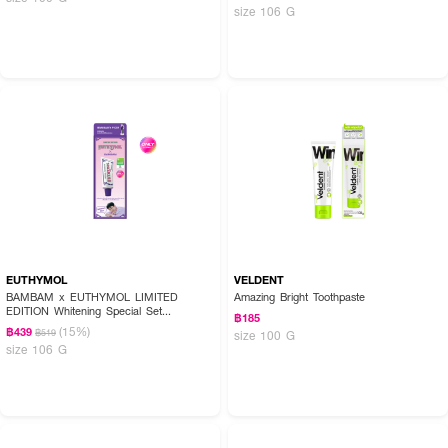
size 106 G
EUTHYMOL
VELDENT
BAMBAM x EUTHYMOL LIMITED
Amazing Bright Toothpaste
EDITION Whitening Special Set
฿185
(Toothpaste 106g +squeezer + BamBam
(15%)
฿439
฿519
size 100 G
goods)
size 106 G