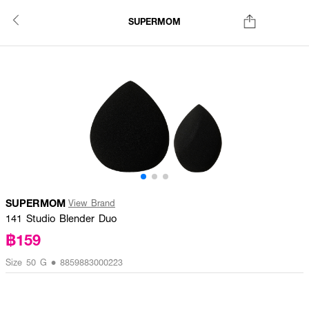
SUPERMOM
SUPERMOM
View Brand
141 Studio Blender Duo
฿159
Size 50 G • 8859883000223