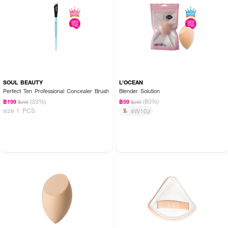
SOUL BEAUTY
L'OCEAN
Perfect Ten Professional Concealer Brush
Blender Solution
(33%)
(80%)
฿199
฿59
฿299
฿290
size 1 PCS
#W102