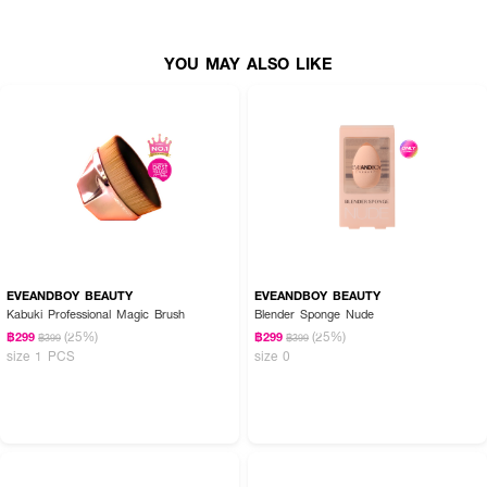
ก่อนใช้ให้ชุบน้ำ ฟองน้ำจะขยายใหญ่ขึ้น และ จะนุ่มขึ้นหลังชุบน้ำ ความรู้สึกนุ่ม เด้ง
แน่นปานกลาง ไม่พรุน
YOU MAY ALSO LIKE
ด้านตัดในเทคนิคพิเศษ Heat film เพื่อให้ลงคอนซีลเลอร์ได้ดี ตัวฟิล์มช่วยให้ไม่กิน
คอนซีลเลอร์มากเกินไป
How To Use :
ขนาดใหญ่
ก่อนใช้ให้ชุบน้ำ ฟองน้ำจะขยายใหญ่ขึ้น
EVEANDBOY BEAUTY
EVEANDBOY BEAUTY
Kabuki Professional Magic Brush
Blender Sponge Nude
ขนาดเล็ก
(25%)
(25%)
฿299
฿299
฿399
฿399
size 1 PCS
size 0
ลงคอนซีลเลอร์ได้ดี