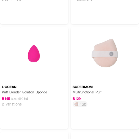
L'OCEAN
SUPERMOM
Puff Blender Solution Sponge
Multifunctional Puff
(50%)
฿145
฿129
฿290
2 Variations
120