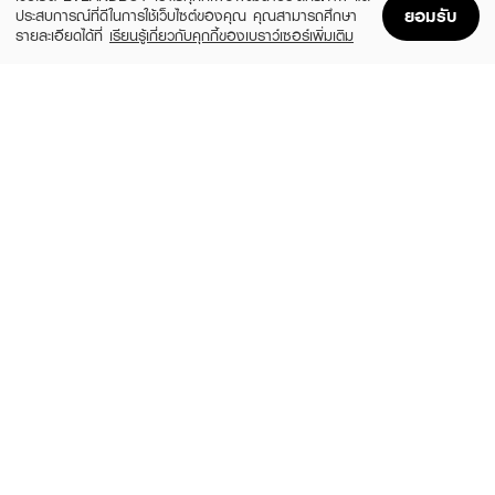
ยอมรับ
ประสบการณ์ที่ดีในการใช้เว็บไซต์ของคุณ คุณสามารถศึกษา
รายละเอียดได้ที่
เรียนรู้เกี่ยวกับคุกกี้ของเบราว์เซอร์เพิ่มเติม
Home
Home
Promotions
Promotions
Shopping Bag
Shopping Bag
Account
Account
MEILINDA
SUPERMOM
Better skin sponge blender (พัฟเกลี่ยรอง
Soft Fusion Puff
พื้นรูปไข่)
฿99
(35%)
฿129
฿199
size 30 G
MC 5086
MEILINDA
ODBO
Merry Mellow Puff
Tiny Puff
(41%)
(35%)
฿129
฿129
฿219
฿199