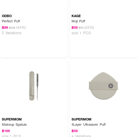
ODBO
KAGE
Perfect Puff
Moji Puff
(44%)
(25%)
฿89
฿59
฿159
฿79
5 Variations
size 1 PCS
SUPERMOM
SUPERMOM
Makeup Spatula
4Layer Ultrasaver Puff
฿169
฿59
size 1 PCS
4 Variations