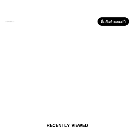
ซื้อสินค้าแบรนด์นี้
ผลลัพธ์ที่ได้ :
SUPERMOM 141 Studio Blender Duo
ฟองน้ำแต่งหน้า สองขนาด หนึ่ง
กล่องจะมีสองขนาด ขนาดใหญ่และขนาดเล็ก
· ขนาดใหญ่
ฟองน้ำหยดน้ำหัวตัด วัสดุYUNX PU เป็นวัสดุที่โปร่งแต่เนื้อฟองน้ำแน่น มีความ
พรุน ก่อนใช้ให้ชุบน้ำ ฟองน้ำจะขยายใหญ่ขึ้น และ จะนุ่มขึ้นหลังชุบน้ำ ความรู้สึกนุ่ม
เด้ง แน่นปานกลาง พรุน
· ขนาดเล็ก
RECENTLY VIEWED
ฟองน้ำหยดน้ำหัวตัด วัสดุPU เป็นวัสดุที่เนื้อแน่นกว่าโปร่งน้อยกว่า ขนาดใหญ่