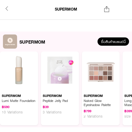
SUPERMOM
SUPERMOM
ซื้อสินค้าแบรนด์นี้
SUPERMOM
SUPERMOM
SUPERMOM
SUP
Lumi Matte Foundation
Peptide Jelly Pad
Naked Glow
Long
Eyeshadow Palette
Masc
฿590
฿39
฿799
฿39
10 Variations
3 Variations
2 Variations
size