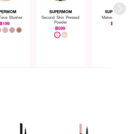
PERMOM
SUPERMOM
SUPERMOM
 Face Blusher
Second Skin Pressed
Makeup Spatula
Powder
฿199
฿169
฿599