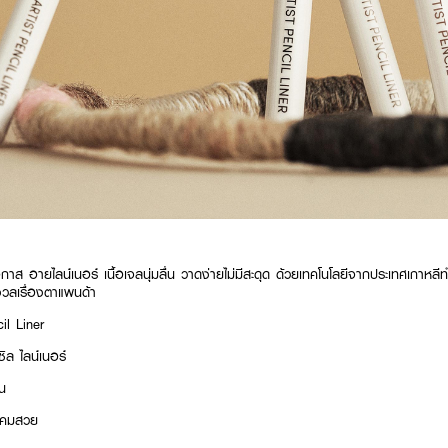
โอกาส อายไลน์เนอร์ เนื้อเจลนุ่มลื่น วาดง่ายไม่มีสะดุด ด้วยเทคโนโลยีจากประเทศเกาหลีทำ
กังวลเรื่องตาแพนด้า
l Liner
ซิล ไลน์เนอร์
่น
้นคมสวย