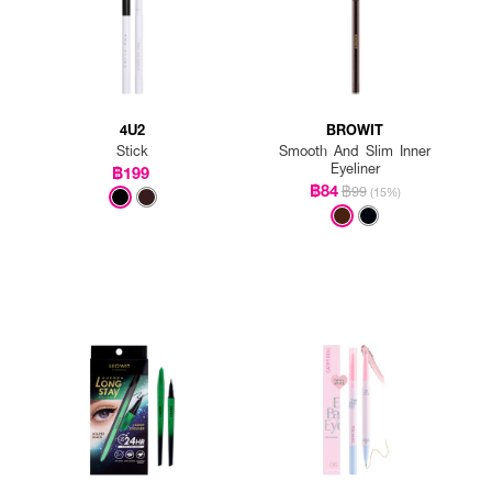
4U2
BROWIT
Stick
Smooth And Slim Inner
Eyeliner
฿199
฿84
฿99
(15%)