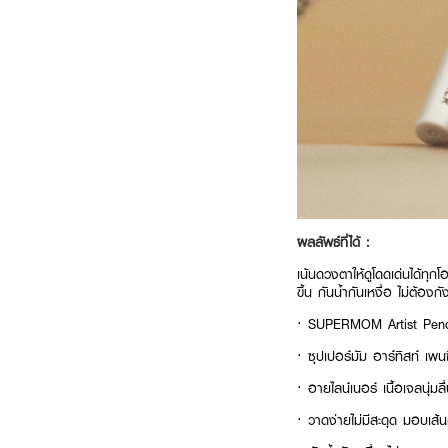
ผลลัพธ์ที่ได้ :
เน้นดวงตาให้ดูโดดเด่นได้ทุก
ขึ้น กันน้ำกันเหงื่อ ไม่ต้อง
· SUPERMOM Artist Penci
· ซุปเปอร์มัม อาร์ทิสท์ เพน
· อายไลน์เนอร์ เนื้อเจลนุ่มลื
· วาดง่ายไม่มีสะดุด มอบเส