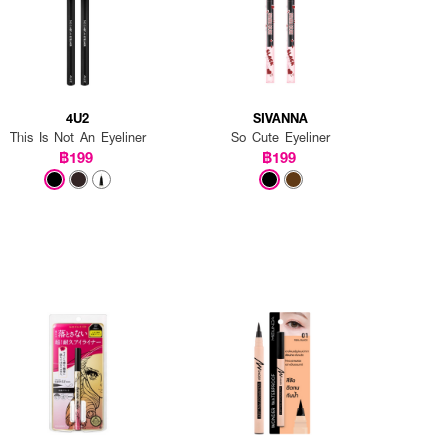
4U2
SIVANNA
This Is Not An Eyeliner
So Cute Eyeliner
฿199
฿199