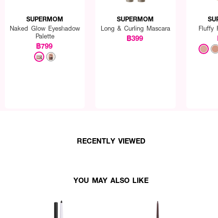
SUPERMOM
SUPERMOM
SU
Naked Glow Eyeshadow
Long & Curling Mascara
Fluffy
Palette
฿399
฿799
RECENTLY VIEWED
YOU MAY ALSO LIKE
ปตาได้ตามต้องการ