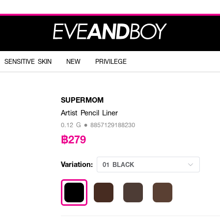
SENSITIVE SKIN
NEW
PRIVILEGE
SUPERMOM
Artist Pencil Liner
0.12 G • 8857129188230
฿279
Variation:
01 BLACK